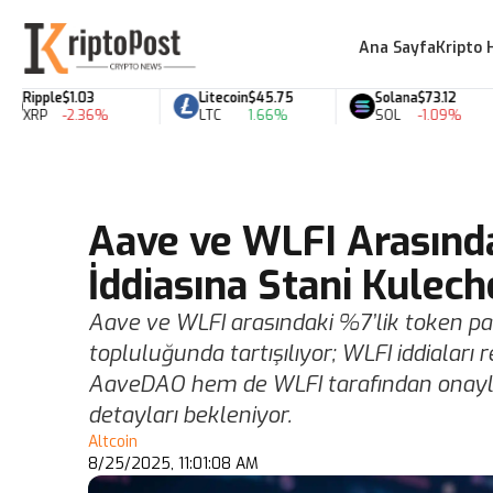
Ana Sayfa
Kripto 
ipple
$1.03
Litecoin
$45.75
Solana
$73.12
RP
-2.36%
LTC
1.66%
SOL
-1.09%
Aave ve WLFI Arasınd
İddiasına Stani Kulech
Aave ve WLFI arasındaki %7’lik token payla
topluluğunda tartışılıyor; WLFI iddialar
AaveDAO hem de WLFI tarafından onayland
detayları bekleniyor.
Altcoin
8/25/2025, 11:01:08 AM