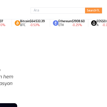
Search
Bitcoin
$64533.39
Ethereum
$1908.60
EOS
$0.07
BTC
-0.53%
ETH
-0.25%
A
-0.33%
o
in hem
rasyon