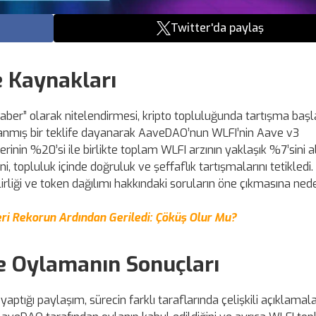
Twitter'da paylaş
e Kaynakları
haber” olarak nitelendirmesi, kripto topluluğunda tartışma başla
mlanmış bir teklife dayanarak AaveDAO’nun WLFI’nin Aave v3
rinin %20’si ile birlikte toplam WLFI arzının yaklaşık %7’sini a
tni, topluluk içinde doğruluk ve şeffaflık tartışmalarını tetikledi
ilirliği ve token dağılımı hakkındaki soruların öne çıkmasına ned
ri Rekorun Ardından Geriledi: Çöküş Olur Mu?
e Oylamanın Sonuçları
tığı paylaşım, sürecin farklı taraflarında çelişkili açıklamal