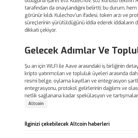
olduğuna işaret etti. Kulechov, söz konusu teklifin
tarafından da onaylandığını belirtti; bu durum, h
görünür kıldı. Kulechov’un ifadesi, token arzı ve p
süreçlerinin yürütüldüğünü iddia ederek iddiaları
dikkati çekiyor.
Gelecek Adımlar Ve Toplul
Şu an için WLFI ile Aave arasındaki iş birliğinin detay
kripto yatırımcıları ve topluluk üyeleri arasında 
resmi belge, oylama kayıtları ve entegrasyon şartla
entegrasyonu, protokol gelirlerinin dağılımı ve olas
netlik sağlanana kadar spekülasyon ve tartışmalar
Altcoin
İlginizi çekebilecek Altcoin haberleri