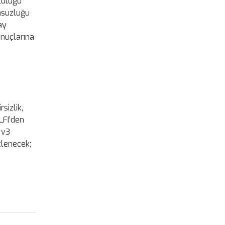
pluluğu
msuzluğu
ay
onuçlarına
sizlik,
LFI’den
 v3
zlenecek;