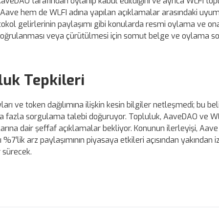
 AaveDAO tarafından oylanıp kabul edildiğini ve ayrıca WLFI to
em Aave hem de WLFI adına yapılan açıklamalar arasındaki uyu
rotokol gelirlerinin paylaşımı gibi konularda resmi oylama ve on
n doğrulanması veya çürütülmesi için somut belge ve oylama s
uk Tepkileri
ları ve token dağılımına ilişkin kesin bilgiler netleşmedi; bu belir
daha fazla sorgulama talebi doğuruyor. Topluluk, AaveDAO ve W
rına dair şeffaf açıklamalar bekliyor. Konunun ilerleyişi, Aave
ı %7’lik arz paylaşımının piyasaya etkileri açısından yakından i
 sürecek.