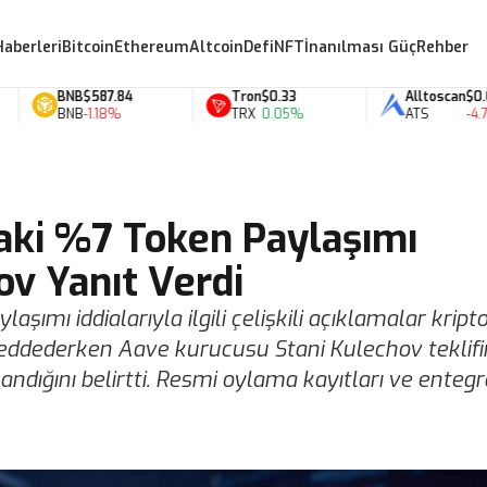
Haberleri
Bitcoin
Ethereum
Altcoin
Defi
NFT
İnanılması Güç
Rehber
BNB
$587.84
Tron
$0.33
Alltoscan
$0.07
BNB
-1.18%
TRX
0.05%
ATS
-4.70%
aki %7 Token Paylaşımı
ov Yanıt Verdi
şımı iddialarıyla ilgili çelişkili açıklamalar kript
ı reddederken Aave kurucusu Stani Kulechov teklif
ığını belirtti. Resmi oylama kayıtları ve enteg