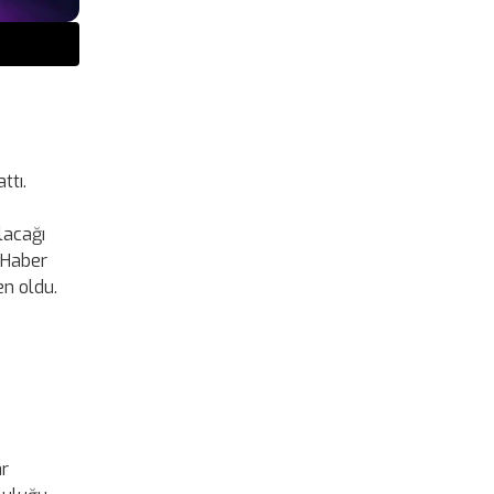
ttı.
lacağı
. Haber
en oldu.
ar