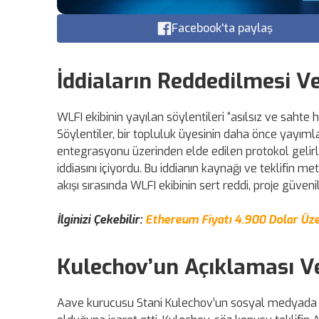
Facebook'ta paylaş
İddiaların Reddedilmesi V
WLFI ekibinin yayılan söylentileri “asılsız ve sahte 
Söylentiler, bir topluluk üyesinin daha önce yayı
entegrasyonu üzerinden elde edilen protokol gelirle
iddiasını içiyordu. Bu iddianın kaynağı ve teklifin me
akışı sırasında WLFI ekibinin sert reddi, proje güven
İlginizi Çekebilir:
Ethereum Fiyatı 4.900 Dolar Üze
Kulechov’un Açıklaması V
Aave kurucusu Stani Kulechov’un sosyal medyada yap