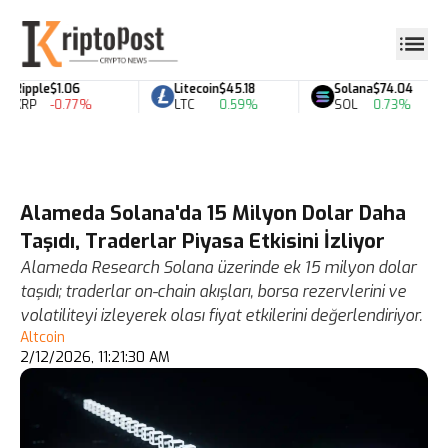
Ripple
$1.06
Litecoin
$45.18
Solana
$74.04
XRP
-0.77%
LTC
0.59%
SOL
0.73%
Alameda Solana'da 15 Milyon Dolar Daha
Taşıdı, Traderlar Piyasa Etkisini İzliyor
Alameda Research Solana üzerinde ek 15 milyon dolar
taşıdı; traderlar on-chain akışları, borsa rezervlerini ve
volatiliteyi izleyerek olası fiyat etkilerini değerlendiriyor.
Altcoin
2/12/2026, 11:21:30 AM