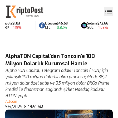
Ripple
$1.03
Litecoin
$45.58
Solana
$72.66
XRP
-1.19%
LTC
0.82%
SOL
-1.08%
AlphaTON Capital'den Toncoin'e 100
Milyon Dolarlık Kurumsal Hamle
AlphaTON Capital, Telegram odaklı Toncoin (TON) için
yaklaşık 100 milyon dolarlık alım planını açıkladı; 38,2
milyon dolar özel satış ve 35 milyon dolar BitGo Prime
kredisi ile finansman sağlandı, şirket Nasdaq kodunu
ATON yaptı.
Altcoin
9/4/2025, 8:49:51 AM