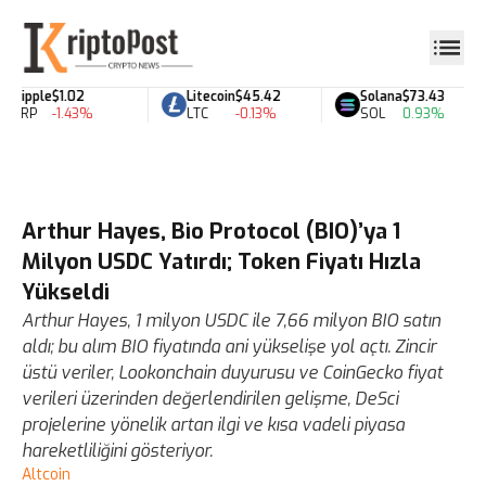
Ripple
$1.02
Litecoin
$45.42
Solana
$73.43
XRP
-1.43%
LTC
-0.13%
SOL
0.93%
Arthur Hayes, Bio Protocol (BIO)’ya 1
Milyon USDC Yatırdı; Token Fiyatı Hızla
Yükseldi
Arthur Hayes, 1 milyon USDC ile 7,66 milyon BIO satın
aldı; bu alım BIO fiyatında ani yükselişe yol açtı. Zincir
üstü veriler, Lookonchain duyurusu ve CoinGecko fiyat
verileri üzerinden değerlendirilen gelişme, DeSci
projelerine yönelik artan ilgi ve kısa vadeli piyasa
hareketliliğini gösteriyor.
Altcoin