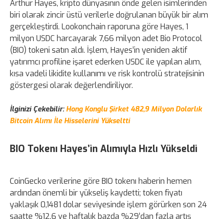
Arthur Hayes, kripto dünyasının önde gelen isimlerinden
biri olarak zincir üstü verilerle doğrulanan büyük bir alım
gerçekleştirdi. Lookonchain raporuna göre Hayes, 1
milyon USDC harcayarak 7,66 milyon adet Bio Protocol
(BIO) tokeni satın aldı. İşlem, Hayes’in yeniden aktif
yatırımcı profiline işaret ederken USDC ile yapılan alım,
kısa vadeli likidite kullanımı ve risk kontrolü stratejisinin
göstergesi olarak değerlendiriliyor.
İlginizi Çekebilir:
Hong Konglu Şirket 482,9 Milyon Dolarlık
Bitcoin Alımı İle Hisselerini Yükseltti
BIO Tokenı Hayes’in Alımıyla Hızlı Yükseldi
CoinGecko verilerine göre BIO tokenı haberin hemen
ardından önemli bir yükseliş kaydetti; token fiyatı
yaklaşık 0,1481 dolar seviyesinde işlem görürken son 24
saatte %12,6 ve haftalık bazda %29’dan fazla artış