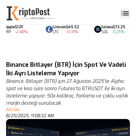
Ripple
$1.01
Litecoin
$45.52
Solana
$73.25
XRP
-2.48%
LTC
-0.31%
SOL
0.25%
Binance Bitlayer (BTR) İçin Spot Ve Vadeli
İki Ayrı Listeleme Yapıyor
Binance, Bitlayer (BTR) için 27 Ağustos 2025’te Alpha
spot ve kısa süre sonra Futures’ta BTRUSDT ile iki ayrı
listeleme yapıyor; 50x kaldıraç, fonlama ve çoklu varlık
marjin desteği sunulacak.
Altcoin
8/25/2025, 11:08:32 AM