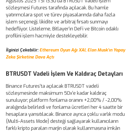
Ağustos 2025 TSİ 13.30’da BTRUSDT vadeli işlem
sözleşmesi Futures tarafında açılacak. Bu hamle
yatırımcılara spot ve türev piyasalarında daha fazla
işlem seçeneği, likidite ve arbitraj fırsatı sunmayı
hedefliyor. Listeleme, Bitlayer’ın DeFi ve Bitcoin odaklı
profilini işlem hacmiyle destekleyebilir.
İlginizi Çekebilir:
Ethereum Oyun Ağı XAI, Elon Musk’ın Yapay
Zeka Şirketine Dava Açtı
BTRUSDT Vadeli İşlem Ve Kaldıraç Detayları
Binance Futures’ta açılacak BTRUSDT vadeli
sözleşmesinde maksimum 50x’e kadar kaldıraç
sunuluyor; platform fonlama oranını +2,00% / -2,00%
aralığında belirledi ve fonlama ücretleri her 4 saatte bir
hesaplara yansıtılacak. Binance ayrıca çoklu varlık modu
(Multi-Assets Mode) desteği sağlayarak kullanıcıların
farklı kripto paraları marjin olarak kullanmasına imkân