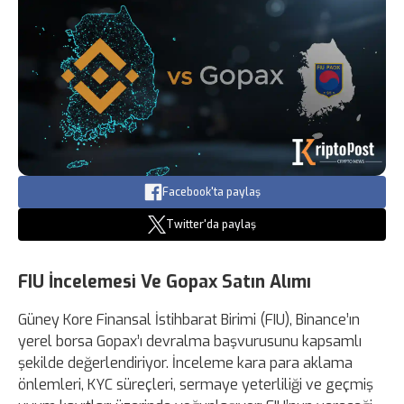
Facebook'ta paylaş
Twitter'da paylaş
FIU İncelemesi Ve Gopax Satın Alımı
Güney Kore Finansal İstihbarat Birimi (FIU), Binance’ın
yerel borsa Gopax’ı devralma başvurusunu kapsamlı
şekilde değerlendiriyor. İnceleme kara para aklama
önlemleri, KYC süreçleri, sermaye yeterliliği ve geçmiş