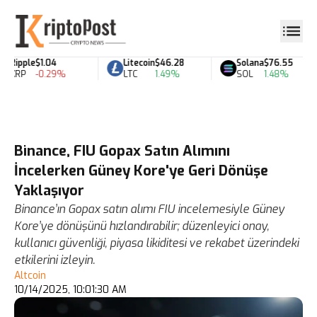
Ripple
$1.04
Litecoin
$46.28
Solana
$76.55
XRP
-0.29%
LTC
1.49%
SOL
1.48%
Binance, FIU Gopax Satın Alımını
İncelerken Güney Kore'ye Geri Dönüşe
Yaklaşıyor
Binance’ın Gopax satın alımı FIU incelemesiyle Güney
Kore’ye dönüşünü hızlandırabilir; düzenleyici onay,
kullanıcı güvenliği, piyasa likiditesi ve rekabet üzerindeki
etkilerini izleyin.
Altcoin
10/14/2025, 10:01:30 AM