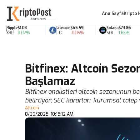
Ana Sayfa
Kripto 
Ripple
$1.03
Litecoin
$45.59
Solana
$73.86
XRP
0.02%
LTC
-0.05%
SOL
1.65%
Bitfinex: Altcoin Sez
Başlamaz
Bitfinex analistleri altcoin sezonunun ba
belirtiyor; SEC kararları, kurumsal talep 
Altcoin
8/26/2025, 10:15:12 AM