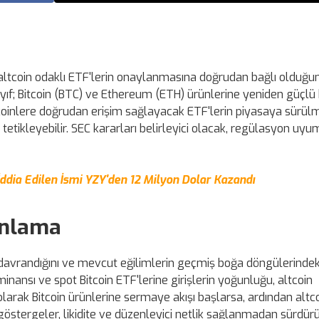
e altcoin odaklı ETF'lerin onaylanmasına doğrudan bağlı olduğu
zayıf; Bitcoin (BTC) ve Ethereum (ETH) ürünlerine yeniden güçl
ltcoinlere doğrudan erişim sağlayacak ETF'lerin piyasaya sürülm
iyi tetikleyebilir. SEC kararları belirleyici olacak, regülasyon uy
ddia Edilen İsmi YZY'den 12 Milyon Dolar Kazandı
anlama
li davrandığını ve mevcut eğilimlerin geçmiş boğa döngülerindek
nansı ve spot Bitcoin ETF'lerine girişlerin yoğunluğu, altcoin
olarak Bitcoin ürünlerine sermaye akışı başlarsa, ardından altco
ü göstergeler, likidite ve düzenleyici netlik sağlanmadan sürdürül