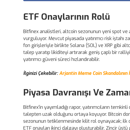
ETF Onaylarının Rolü
Bitfinex analistleri, altcoin sezonunun yeni spot v
vurguluyor. Mevcut piyasada yatırımcı risk iştahı 
fon girişleriyle birlikte Solana (SOL) ve XRP gibi a
talep yaratıp likiditeyi artırarak geniş çaplı bir rall
yatırımcı güveni süreci hızlandırabilir.
İlginizi Çekebilir:
Arjantin Meme Coin Skandalının İ
Piyasa Davranışı Ve Zam
Bitfinex’in yayımladığı rapor, yatırımcıların temkin
talepten uzak olduğunu ortaya koyuyor. Bitcoin domi
sezonunun tetiklenmesinde kilit rol oynayacak; ilk 
ETF onayları ikinci dalgayı oluşturabilir. Zincir üst