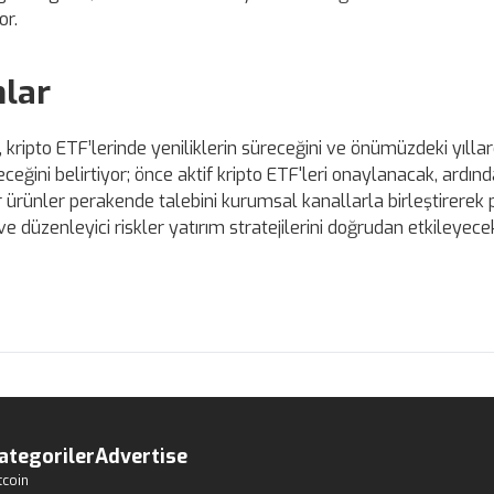
or.
lar
 kripto ETF’lerinde yeniliklerin süreceğini ve önümüzdeki yıl
ceğini belirtiyor; önce aktif kripto ETF'leri onaylanacak, ardı
r ürünler perakende talebini kurumsal kanallarla birleştirerek 
ili ve düzenleyici riskler yatırım stratejilerini doğrudan etkileyece
ategoriler
Advertise
tcoin