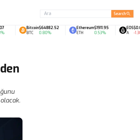
Search
Bitcoin
$64882.52
Ethereum
$1911.95
EOS
$0.06
BTC
0.80%
ETH
0.53%
A
-1.30%
eden
duğunu
 olacak.