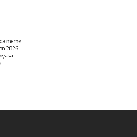
larda meme
ndan 2026
piyasa
k.