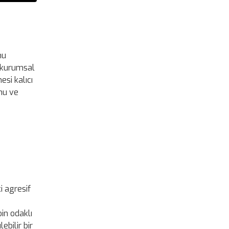
nu
ü kurumsal
esi kalıcı
umu ve
i agresif
in odaklı
ebilir bir