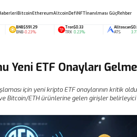
Haberleri
Bitcoin
Ethereum
Altcoin
Defi
NFT
İnanılması Güç
Rehber
BNB
$591.29
Tron
$0.33
Alltoscan
$0.07
BNB
-0.23%
TRX
0.23%
ATS
3.71%
onu Yeni ETF Onayları Gelm
şlaması için yeni kripto ETF onaylarının kritik ol
ve Bitcoin/ETH ürünlerine gelen girişler belirleyici