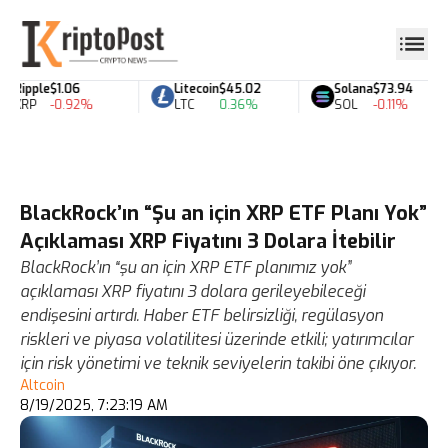
Ripple
$1.06
Litecoin
$45.02
Solana
$73.94
XRP
-0.92%
LTC
0.36%
SOL
-0.11%
BlackRock’ın “Şu an için XRP ETF Planı Yok”
Açıklaması XRP Fiyatını 3 Dolara İtebilir
BlackRock’ın “şu an için XRP ETF planımız yok”
açıklaması XRP fiyatını 3 dolara gerileyebileceği
endişesini artırdı. Haber ETF belirsizliği, regülasyon
riskleri ve piyasa volatilitesi üzerinde etkili; yatırımcılar
için risk yönetimi ve teknik seviyelerin takibi öne çıkıyor.
Altcoin
8/19/2025, 7:23:19 AM