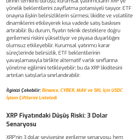
birinin temkinli duruşu, kurumsal yatırımcıların XRP’ye
yönelik beklentilerini zayıflatma potansiyeli taşıyor. ETF
onayına ilişkin belirsizliklerin sürmesi, likidite ve volatilite
dinamiklerini etkileyerek kısa vadede satış baskısını
artırabilir. Bu durum, fiyatın teknik desteklere doğru
gerilemesi riskini yükseltiyor ve piyasa duyarlılığını
olumsuz etkileyebilir. Kurumsal yatırımcı karar
süreçlerinde belirsizlik, ETF beklentilerinin
yavaşlamasıyla birlikte alternatif varlık sınıflarına
yönelme eğilimini tetikleyebilir; bu da XRP likiditesini
artırılan satışlarla sınırlandırabilir.
İlginizi Çekebilir:
Binance, CYBER, MAV ve SKL İçin USDC
İşlem Çiftlerini Listeledi
XRP Fiyatındaki Düşüş Riski: 3 Dolar
Senaryosu
XRP’nin 3 dolar seviyesine gerileme senaryosu, hem