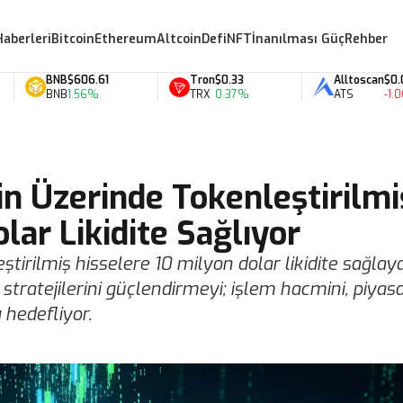
Haberleri
Bitcoin
Ethereum
Altcoin
Defi
NFT
İnanılması Güç
Rehber
BNB
$606.61
Tron
$0.33
Alltoscan
$0.07
BNB
1.56%
TRX
0.37%
ATS
-1.06%
in Üzerinde Tokenleştirilmi
lar Likidite Sağlıyor
tirilmiş hisselere 10 milyon dolar likidite sağlay
 stratejilerini güçlendirmeyi; işlem hacmini, piyas
 hedefliyor.