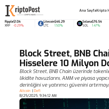
Ana Sayfa
Kripto 
ipple
$1.04
Litecoin
$46.29
Solana
$76.54
RP
-0.29%
LTC
1.50%
SOL
1.47%
Block Street, BNB Cha
Hisselere 10 Milyon Do
Block Street, BNB Chain üzerinde tokenleş
likidite havuzlarını, AMM ve piyasa yapıcı
derinliğini ve yatırımcı güvenini artırmayı
Altcoin
|
Defi
8/25/2025, 9:34:12 AM