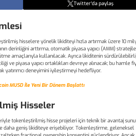
Twitter'da paylaş
amlesi
irilmiş hisselere yönelik likiditeyi hızla artırmak üzere 10 mi
ının derinliğini arttırma, otomatik piyasa yapıcı (AMM) stratejile
e amaçlarıyla kullanılacak. Ayrıca likiditenin sürdürülebilirli
iği ve piyasa yapıcı ortaklıkları devreye alınacak; bu hamle fi
ak yatırımcı deneyimini iyileştirmeyi hedefliyor.
oin MUSD İle Yeni Bir Dönem Başlattı
lmiş Hisseler
yle tokenleştirilmiş hisse projeleri için teknik bir avantaj sunu
ve daha geniş likiditeye erişebiliyor. Tokenleştirme, geleneksel
ı azaltırken fractional ownership konseptini güçlendiriyor. Anca