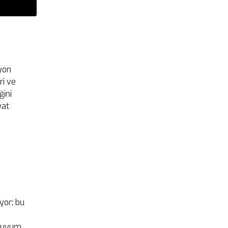
lyon
ri ve
ğini
yat
yor; bu
k uyum