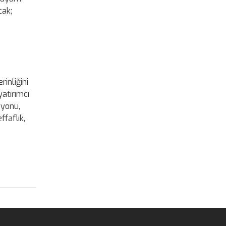
cak;
rinliğini
yatırımcı
syonu,
ffaflık,