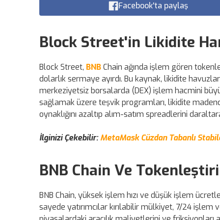
Facebook'ta paylaş
Block Street'in Likidite H
Block Street,
BNB
Chain ağında işlem gören tokenleşt
dolarlık sermaye ayırdı. Bu kaynak, likidite havuzlar
merkeziyetsiz borsalarda (DEX) işlem hacmini büyütm
sağlamak üzere teşvik programları, likidite madencil
oynaklığını azaltıp alım-satım spreadlerini daraltar
İlginizi Çekebilir:
MetaMask Cüzdan Tabanlı Stabilc
BNB Chain Ve Tokenleştiri
BNB Chain, yüksek işlem hızı ve düşük işlem ücretleri
sayede yatırımcılar kırılabilir mülkiyet, 7/24 işlem 
piyasalardaki aracılık maliyetlerini ve friksiyonlar