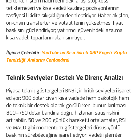
ilerlerken işlem hacimlerindeki artış, stop‑loss
tetiklemeleri ve kısa vadeli kaldıraç pozisyonlarının
tasfiyesi likidite sıkışıklığını derinleştiriyor. Haber akışları,
on‑chain transferler ve volatilitenin yükselmesi fiyat
baskısını güçlendiriyor; yatırımcı güvenindeki azalma
kısa vadeli toparlanmaları sınırlıyor.
İlginizi Çekebilir:
YouTube'un Kısa Süreli XRP Engeli 'Kripto
Temizliği' Anılarını Canlandırdı
Teknik Seviyeler Destek Ve Direnç Analizi
Piyasa teknik göstergeleri BNB için kritik seviyeleri işaret
ediyor: 900 dolar civarı kısa vadede hem psikolojik hem
de teknik bir destek olarak görülürken, bunun kırılması
800–750 dolar bandına doğru hızlanan satış riskini
artırabilir. 50 ve 200 günlük hareketli ortalamalar, RSI
ve MACD gibi momentum göstergeleri düşüş yönlü
baskının sürebileceğine işaret ediyor; vadeli işlemler