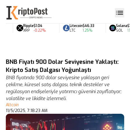
Ripple
$1.04
Litecoin
$46.33
Solana
$77
XRP
-0.22%
LTC
1.25%
SOL
1.1
BNB Fiyatı 900 Dolar Seviyesine Yaklaştı:
Kripto Satış Dalgası Yoğunlaştı
BNB fiyatında 900 dolar seviyesine yaklaşan geri
çekilme, küresel satış dalgası, teknik destekler ve
regülasyon endişeleriyle yatırımcı güvenini zayıflatıyor;
volatilite ve likidite izlenmeli.
Altcoin
11/5/2025, 7:18:23 AM