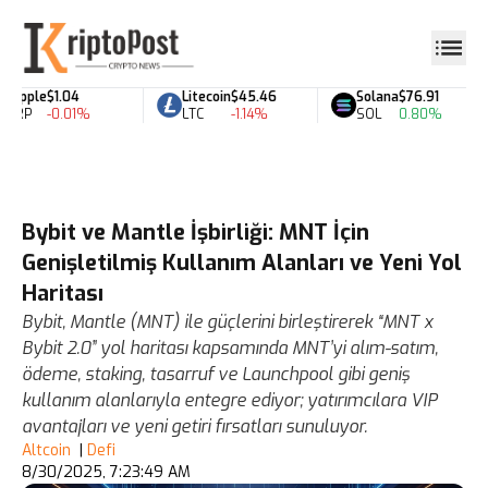
Ripple
$1.04
Litecoin
$45.46
Solana
$76.91
XRP
-0.01%
LTC
-1.14%
SOL
0.80%
Bybit ve Mantle İşbirliği: MNT İçin
Genişletilmiş Kullanım Alanları ve Yeni Yol
Haritası
Bybit, Mantle (MNT) ile güçlerini birleştirerek “MNT x
Bybit 2.0” yol haritası kapsamında MNT’yi alım-satım,
ödeme, staking, tasarruf ve Launchpool gibi geniş
kullanım alanlarıyla entegre ediyor; yatırımcılara VIP
avantajları ve yeni getiri fırsatları sunuluyor.
Altcoin
|
Defi
8/30/2025, 7:23:49 AM