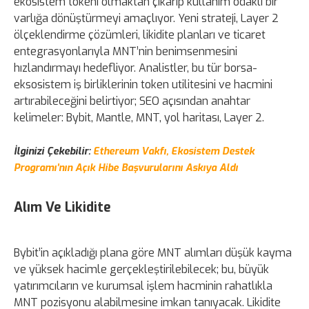
ekosistem tokeni olmaktan çıkarıp kullanım odaklı bir
varlığa dönüştürmeyi amaçlıyor. Yeni strateji, Layer 2
ölçeklendirme çözümleri, likidite planları ve ticaret
entegrasyonlarıyla MNT’nin benimsenmesini
hızlandırmayı hedefliyor. Analistler, bu tür borsa-
eksosistem iş birliklerinin token utilitesini ve hacmini
artırabileceğini belirtiyor; SEO açısından anahtar
kelimeler: Bybit, Mantle, MNT, yol haritası, Layer 2.
İlginizi Çekebilir:
Ethereum Vakfı, Ekosistem Destek
Programı’nın Açık Hibe Başvurularını Askıya Aldı
Alım Ve Likidite
Bybit’in açıkladığı plana göre MNT alımları düşük kayma
ve yüksek hacimle gerçekleştirilebilecek; bu, büyük
yatırımcıların ve kurumsal işlem hacminin rahatlıkla
MNT pozisyonu alabilmesine imkan tanıyacak. Likidite