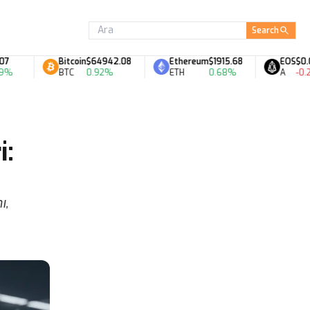
Search
Bitcoin
$64942.08
Ethereum
$1915.68
EOS
$0.06
BTC
0.92%
ETH
0.68%
A
-0.27%
i:
ı,