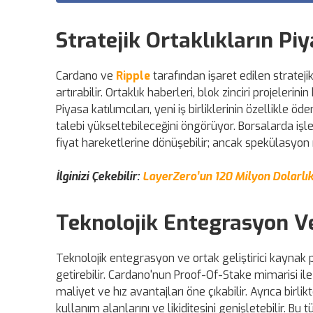
Stratejik Ortaklıkların Piy
Cardano ve
Ripple
tarafından işaret edilen strateji
artırabilir. Ortaklık haberleri, blok zinciri projelerin
Piyasa katılımcıları, yeni iş birliklerinin özellikle 
talebi yükseltebileceğini öngörüyor. Borsalarda iş
fiyat hareketlerine dönüşebilir; ancak spekülasyon r
İlginizi Çekebilir:
LayerZero’un 120 Milyon Dolarlı
Teknolojik Entegrasyon Ve
Teknolojik entegrasyon ve ortak geliştirici kaynak 
getirebilir. Cardano'nun Proof-Of-Stake mimarisi i
maliyet ve hız avantajları öne çıkabilir. Ayrıca birl
kullanım alanlarını ve likiditesini genişletebilir. Bu