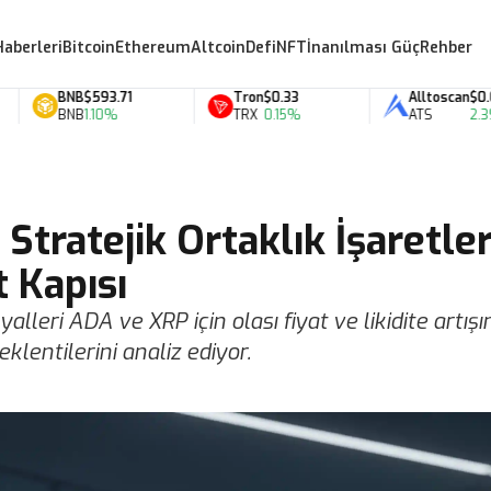
Haberleri
Bitcoin
Ethereum
Altcoin
Defi
NFT
İnanılması Güç
Rehber
BNB
$593.71
Tron
$0.33
Alltoscan
$0.07
BNB
1.10%
TRX
0.15%
ATS
2.39%
Stratejik Ortaklık İşaretler
 Kapısı
alleri ADA ve XRP için olası fiyat ve likidite artışın
klentilerini analiz ediyor.