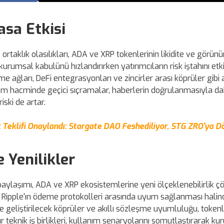
asa Etkisi
k ortaklık olasılıkları, ADA ve XRP tokenlerinin likidite ve görün
in kurumsal kabulünü hızlandırırken yatırımcıların risk iştahını etki
ödeme ağları, DeFi entegrasyonları ve zincirler arası köprüler gibi
lem hacminde geçici sıçramalar, haberlerin doğrulanmasıyla dah
iski de artar.
k Teklifi Onaylandı: Stargate DAO Feshediliyor, STG ZRO'ya 
 Yenilikler
paylaşımı, ADA ve XRP ekosistemlerine yeni ölçeklenebilirlik ç
le Ripple'ın ödeme protokolleri arasında uyum sağlanması halin
ikte geliştirilecek köprüler ve akıllı sözleşme uyumluluğu, tokenl
 tür teknik iş birlikleri, kullanım senaryolarını somutlaştırarak k