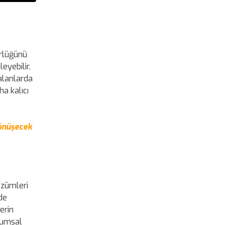
ürlüğünü
leyebilir.
 alanlarda
a kalıcı
Dönüşecek
özümleri
de
erin
urumsal