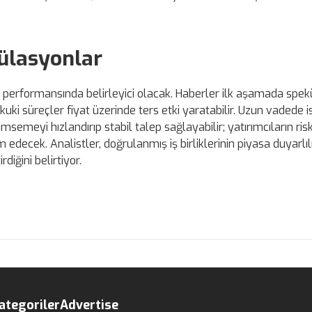
gülasyonlar
in performansında belirleyici olacak. Haberler ilk aşamada spekü
kuki süreçler fiyat üzerinde ters etki yaratabilir. Uzun vadede is
semeyi hızlandırıp stabil talep sağlayabilir; yatırımcıların ris
cek. Analistler, doğrulanmış iş birliklerinin piyasa duyarlılı
diğini belirtiyor.
ategoriler
Advertise