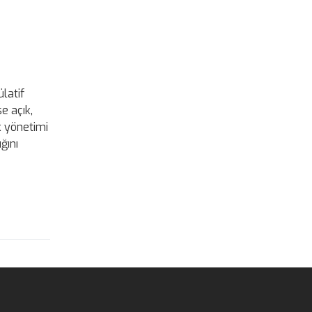
latif
e açık,
k yönetimi
ğını