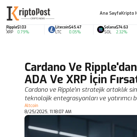
Ana Sayfa
Kripto 
ipple
$1.03
Litecoin
$45.47
Solana
$74.63
XRP
0.79%
LTC
0.05%
SOL
2.32%
Cardano Ve Ripple'dan 
ADA Ve XRP İçin Fırsat
Cardano ve Ripple'ın stratejik ortaklık siny
teknolojik entegrasyonları ve yatırımcı be
Altcoin
8/25/2025, 11:18:07 AM