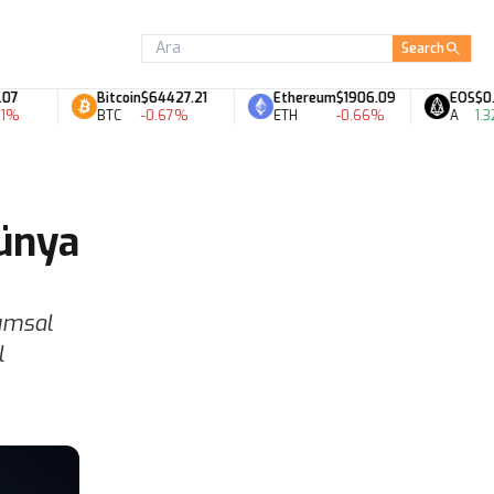
Search
Bitcoin
$64427.21
Ethereum
$1906.09
EOS
$0.07
BTC
-0.67%
ETH
-0.66%
A
1.32%
Dünya
rumsal
l