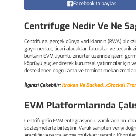
Facebook'ta paylaş
Centrifuge Nedir Ve Ne Sa
Centrifuge, gerçek dünya varlıklarının (RWA) blokzi
gayrimenkul, ticari alacaklar, faturalar ve tedarik zi
bunların EVM uyumlu zincirler üzerinde işlem görme
köprüyü güçlendirerek kurumsal yatırımcılar için yen
desteklenen doğrulama ve teminat mekanizmaları ri
İlginizi Çekebilir:
Kraken Ve Backed, xStocks'i Tron
EVM Platformlarında Çal
Centrifuge’in EVM entegrasyonu, varlıkların on-chai
sözleşmelerle birleştirir. Varlık sahipleri veriyi d
aracılığıyla parçalanmış mülkiyet yaratılır. Köprüle