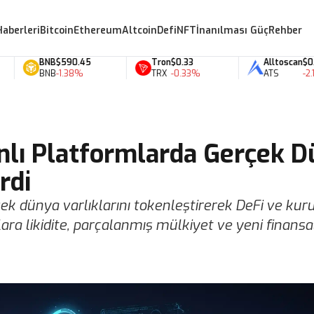
Haberleri
Bitcoin
Ethereum
Altcoin
Defi
NFT
İnanılması Güç
Rehber
BNB
$590.45
Tron
$0.33
Alltoscan
$0.07
BNB
-1.38%
TRX
-0.33%
ATS
-2.11%
nlı Platformlarda Gerçek 
rdi
ek dünya varlıklarını tokenleştirerek DeFi ve ku
ara likidite, parçalanmış mülkiyet ve yeni finansa