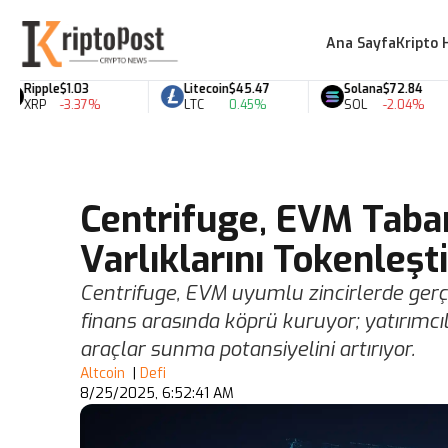
Ana Sayfa
Kripto 
Ripple
$1.03
Litecoin
$45.47
Solana
$72.84
XRP
-3.37%
LTC
0.45%
SOL
-2.04%
Centrifuge, EVM Taba
Varlıklarını Tokenleşti
Centrifuge, EVM uyumlu zincirlerde gerç
finans arasında köprü kuruyor; yatırımcıl
araçlar sunma potansiyelini artırıyor.
Altcoin
|
Defi
8/25/2025, 6:52:41 AM