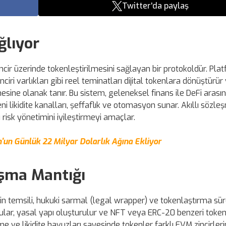
Twitter'da paylaş
ğlıyor
ncir üzerinde tokenleştirilmesini sağlayan bir protokoldür. Plat
nciri varlıkları gibi reel teminatları dijital tokenlara dönüştürür
sine olanak tanır. Bu sistem, geleneksel finans ile DeFi arası
i likidite kanalları, şeffaflık ve otomasyon sunar. Akıllı sözle
sk yönetimini iyileştirmeyi amaçlar.
'un Günlük 22 Milyar Dolarlık Ağına Ekliyor
ışma Mantığı
n temsili, hukuki sarmal (legal wrapper) ve tokenlaştırma sürec
oğrular, yasal yapı oluşturulur ve NFT veya ERC-20 benzeri toke
me ve likidite havuzları sayesinde tokenler farklı EVM zincirler