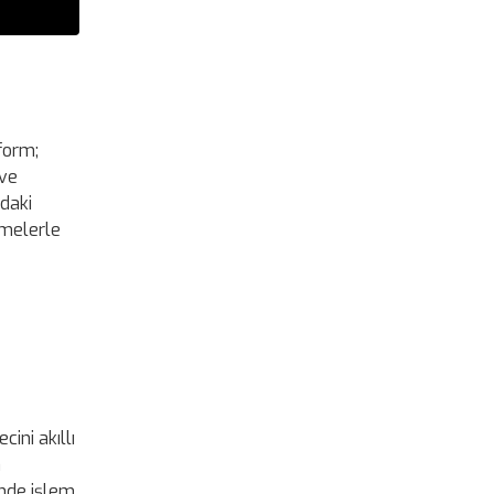
form;
 ve
ndaki
şmelerle
ini akıllı
n
inde işlem