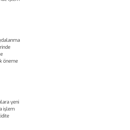
faydalanma
erinde
ve
tik öneme
ılara yeni
ca işlem
idite