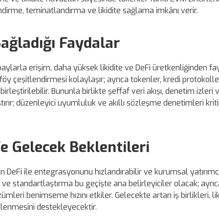
lendirme, teminatlandırma ve likidite sağlama imkânı verir.
Sağladığı Faydalar
paylarla erişim, daha yüksek likidite ve DeFi üretkenliğinden 
öy çeşitlendirmesi kolaylaşır; ayrıca tokenler, kredi protokoll
rleştirilebilir. Bununla birlikte şeffaf veri akışı, denetim izleri 
ştırır; düzenleyici uyumluluk ve akıllı sözleşme denetimleri kri
e Gelecek Beklentileri
n DeFi ile entegrasyonunu hızlandırabilir ve kurumsal yatırımc
ı ve standartlaştırma bu geçişte ana belirleyiciler olacak; ayrı
özümleri benimseme hızını etkiler. Gelecekte artan iş birlikleri, lik
lenmesini destekleyecektir.