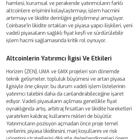
hamlesi, kurumsal ve perakende yatırımcıların farklı
altcoinlere erişimini kolaylaştırmayı, işlem hacmini
artırmayı ve likidite derinliğini geliştirmeyi amaçlıyor.
Coinbase’in likidite ortakları ve piyasa yapıcı ilişkileri, yeni
vadeli piyasaların sağlıklı fiyat keşfi ve sürdürülebilir
işlem hacmi sağlamasında kritik rol oynuyor.
Altcoinlerin Yatırımcı İlgisi Ve Etkileri
Horizen (ZEN), UMA ve GMX projeleri son dönemde
teknik gelişmeler, topluluk büyümesi ve artan piyasa
ilgisiyle öne çıkıyor; bu durum vadeli işlem listelerinin
yatırımcı talebini daha da canlandırabileceğine işaret
ediyor. Vadeli piyasaların açılması genellikle fiyat
oynaklığında artış, arbitraj fırsatları ve likidite hareketleri
yaratırken kaldıraç kullanımı riskleri de büyütür.
Yatırımcıların pozisyon açmadan önce proje temel
verilerini, piyasa likiditesini, marj koşullarını ve risk
yönetimi stratejilerini dikkatle değerlendirmeleri önem