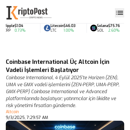
Ripple
$1.04
Litecoin
$46.03
Solana
$75.76
XRP
0.73%
LTC
1.00%
SOL
2.60%
Coinbase International Üç Altcoin İçin
Vadeli İşlemleri Başlatıyor
Coinbase International, 4 Eylül 2025’te Horizen (ZEN),
UMA ve GMX vadeli işlemlerini (ZEN-PERP, UMA-PERP,
GMX-PERP) Coinbase International ve Advanced
platformlarında başlatıyor; yatırımcılar için likidite ve
risk yönetimi fırsatları gündemde.
Altcoin
9/3/2025, 7:29:57 AM