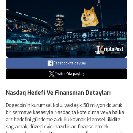
Facebook'ta paylaş
Twitter'da paylaş
Nasdaq Hedefi Ve Finansman Detayları
Dogecoin'in kurumsal kolu, yaklaşık 50 milyon dolarlık
bir sermaye kasasıyla Nasdaq'ta kote olma veya halka
arz hedefini gündeme aldı. Bu kaynak işlemsel likidite
sağlamak, düzenleyici hazırlıkları finanse etmek,