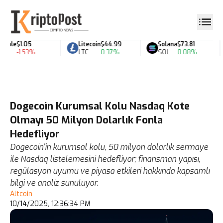
ipple
$1.05
Litecoin
$44.99
Solana
$73.81
RP
-1.53%
LTC
0.37%
SOL
0.08%
Dogecoin Kurumsal Kolu Nasdaq Kote
Olmayı 50 Milyon Dolarlık Fonla
Hedefliyor
Dogecoin'in kurumsal kolu, 50 milyon dolarlık sermaye
ile Nasdaq listelemesini hedefliyor; finansman yapısı,
regülasyon uyumu ve piyasa etkileri hakkında kapsamlı
bilgi ve analiz sunuluyor.
Altcoin
10/14/2025, 12:36:34 PM