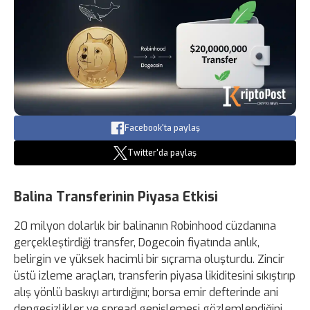
Facebook'ta paylaş
Twitter'da paylaş
Balina Transferinin Piyasa Etkisi
20 milyon dolarlık bir balinanın Robinhood cüzdanına
gerçekleştirdiği transfer, Dogecoin fiyatında anlık,
belirgin ve yüksek hacimli bir sıçrama oluşturdu. Zincir
üstü izleme araçları, transferin piyasa likiditesini sıkıştırıp
alış yönlü baskıyı artırdığını; borsa emir defterinde ani
dengesizlikler ve spread genişlemesi gözlemlendiğini