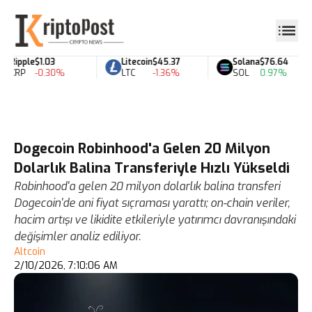
Ripple
$1.03
Litecoin
$45.37
Solana
$76.64
XRP
-0.30%
LTC
-1.36%
SOL
0.97%
Dogecoin Robinhood'a Gelen 20 Milyon
Dolarlık Balina Transferiyle Hızlı Yükseldi
Robinhood'a gelen 20 milyon dolarlık balina transferi
Dogecoin'de ani fiyat sıçraması yarattı; on-chain veriler,
hacim artışı ve likidite etkileriyle yatırımcı davranışındaki
değişimler analiz ediliyor.
Altcoin
2/10/2026, 7:10:06 AM