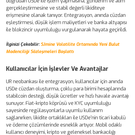
doğrudan USDe ile işlem yapmasına, gönderim ve alım
gerçekleştirmesine ve stabil değerli likiditeye
erişmesine olanak tanıyor. Entegrasyon, anında cüzdan
eşleştirmesi, düşük işlem maliyetleri ve banka altyapısı
ile blokzincir uyumluluğu vurgulanarak hayata geçirildi.
İlginizi Çekebilir:
SJmine Volatilite Ortamında Yeni Bulut
Madenciliği Sözleşmeleri Başlattı
Kullanıcılar İçin İşlevler Ve Avantajlar
UR neobankası ile entegrasyon, kullanıcılar için anında
USDe cüzdan oluşturma, çoklu para birimi hesaplarında
stabilcoin desteği, düşük ücretler ve hızlı havale avantajı
sunuyor. Fiat-kripto köprüsü ve KYC uyumluluğu
sayesinde regülasyonlarla uyumlu kullanım
sağlanırken, likidite ortaklıkları ile USDe'nin ticari kabulü
ve ödeme çözümlerinde esneklik artıyor. Mobil odaklı
kullanıcı deneyimi, kripto ve geleneksel bankacılığı