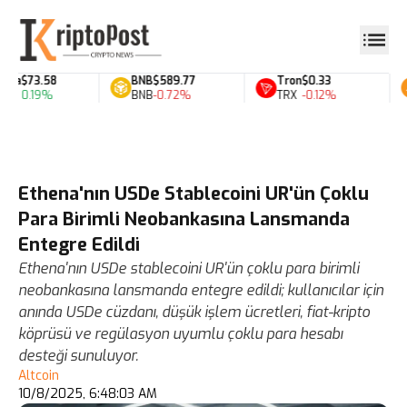
ana
$73.58
BNB
$589.77
Tron
$0.33
0.19%
BNB
-0.72%
TRX
-0.12%
Ethena'nın USDe Stablecoini UR'ün Çoklu
Para Birimli Neobankasına Lansmanda
Entegre Edildi
Ethena'nın USDe stablecoini UR'ün çoklu para birimli
neobankasına lansmanda entegre edildi; kullanıcılar için
anında USDe cüzdanı, düşük işlem ücretleri, fiat-kripto
köprüsü ve regülasyon uyumlu çoklu para hesabı
desteği sunuluyor.
Altcoin
10/8/2025, 6:48:03 AM