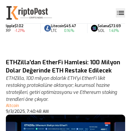
Ripple
$1.02
Litecoin
$45.47
Solana
$73.69
XRP
-1.21%
LTC
0.16%
SOL
1.43%
ETHZilla'dan EtherFi Hamlesi: 100 Milyon
Dolar Değerinde ETH Restake Edilecek
ETHZilla, 100 milyon dolarlık ETH’yi EtherFi likit
restaking protokolüne aktarıyor; kurumsal hazine
stratejileri, getiri optimizasyonu ve Ethereum staking
trendleri öne çıkıyor.
Altcoin
9/3/2025, 7:40:48 AM