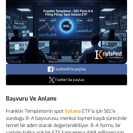
Facebook'ta paylaş
Twitter'da paylaş
Başvuru Ve Anlamı
Franklin Templeton’ın spot
Solana
ETF’si için SEC’e
sunduğu 8-A başvurusu, menkul kıymet kaydı sürecinde
temel bir adım olarak değerlendiriliyor. 8-A formu, bir
varlığın halka açık bir ETF kapsamına dahil edilmesi için