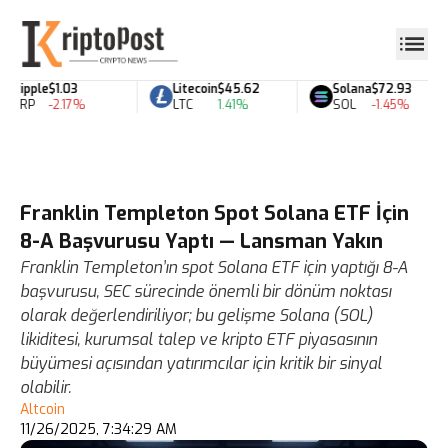
Ripple
$1.03
Litecoin
$45.62
Solana
$72.93
XRP
-2.17%
LTC
1.41%
SOL
-1.45%
Franklin Templeton Spot Solana ETF İçin
8-A Başvurusu Yaptı — Lansman Yakın
Franklin Templeton’ın spot Solana ETF için yaptığı 8-A
başvurusu, SEC sürecinde önemli bir dönüm noktası
olarak değerlendiriliyor; bu gelişme Solana (SOL)
likiditesi, kurumsal talep ve kripto ETF piyasasının
büyümesi açısından yatırımcılar için kritik bir sinyal
olabilir.
Altcoin
11/26/2025, 7:34:29 AM