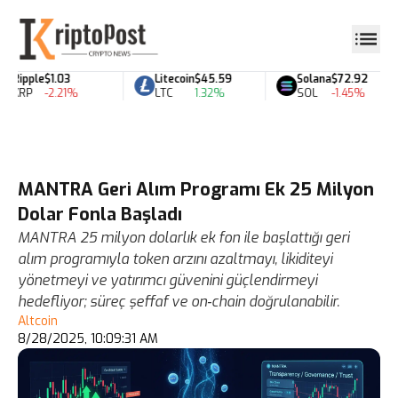
Ripple
$1.03
Litecoin
$45.59
Solana
$72.92
XRP
-2.21%
LTC
1.32%
SOL
-1.45%
MANTRA Geri Alım Programı Ek 25 Milyon
Dolar Fonla Başladı
MANTRA 25 milyon dolarlık ek fon ile başlattığı geri
alım programıyla token arzını azaltmayı, likiditeyi
yönetmeyi ve yatırımcı güvenini güçlendirmeyi
hedefliyor; süreç şeffaf ve on‑chain doğrulanabilir.
Altcoin
8/28/2025, 10:09:31 AM