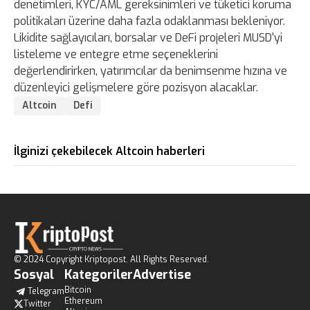
denetimleri, KYC/AML gereksinimleri ve tüketici koruma
politikaları üzerine daha fazla odaklanması bekleniyor.
Likidite sağlayıcıları, borsalar ve DeFi projeleri MUSD'yi
listeleme ve entegre etme seçeneklerini
değerlendirirken, yatırımcılar da benimsenme hızına ve
düzenleyici gelişmelere göre pozisyon alacaklar.
Altcoin
Defi
İlginizi çekebilecek Altcoin haberleri
© 2024 Copyright Kriptopost. All Rights Reserved.
Sosyal
Kategoriler
Advertise
Bitcoin
Telegram
Ethereum
Twitter