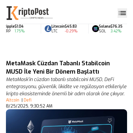
Ripple
$1.04
Litecoin
$45.83
Solana
$76.35
XRP
1.75%
LTC
-0.29%
SOL
3.42%
MetaMask Cüzdan Tabanlı Stabilcoin
MUSD İle Yeni Bir Dönem Başlattı
MetaMask'in cüzdan tabanlı stabilcoini MUSD, DeFi
entegrasyonu, güvenlik, likidite ve regülasyon etkileriyle
kripto ekosisteminde önemli bir adım olarak öne çıkıyor.
Altcoin
|
Defi
8/25/2025, 9:30:52 AM