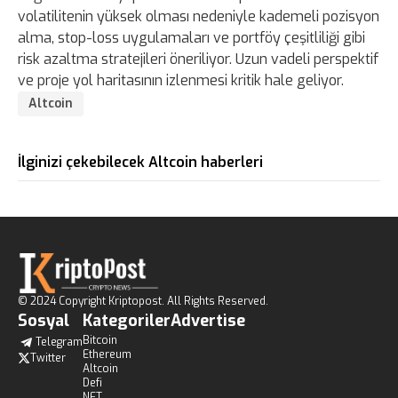
volatilitenin yüksek olması nedeniyle kademeli pozisyon
alma, stop-loss uygulamaları ve portföy çeşitliliği gibi
risk azaltma stratejileri öneriliyor. Uzun vadeli perspektif
ve proje yol haritasının izlenmesi kritik hale geliyor.
Altcoin
İlginizi çekebilecek Altcoin haberleri
© 2024 Copyright Kriptopost. All Rights Reserved.
Sosyal
Kategoriler
Advertise
Bitcoin
Telegram
Ethereum
Twitter
Altcoin
Defi
NFT