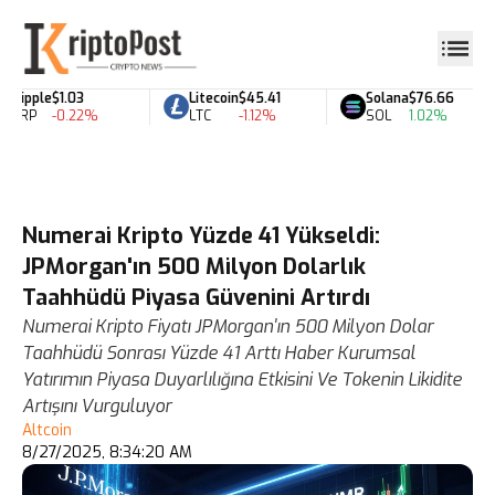
Ripple
$1.03
Litecoin
$45.41
Solana
$76.66
XRP
-0.22%
LTC
-1.12%
SOL
1.02%
Numerai Kripto Yüzde 41 Yükseldi:
JPMorgan'ın 500 Milyon Dolarlık
Taahhüdü Piyasa Güvenini Artırdı
Numerai Kripto Fiyatı JPMorgan'ın 500 Milyon Dolar
Taahhüdü Sonrası Yüzde 41 Arttı Haber Kurumsal
Yatırımın Piyasa Duyarlılığına Etkisini Ve Tokenin Likidite
Artışını Vurguluyor
Altcoin
8/27/2025, 8:34:20 AM