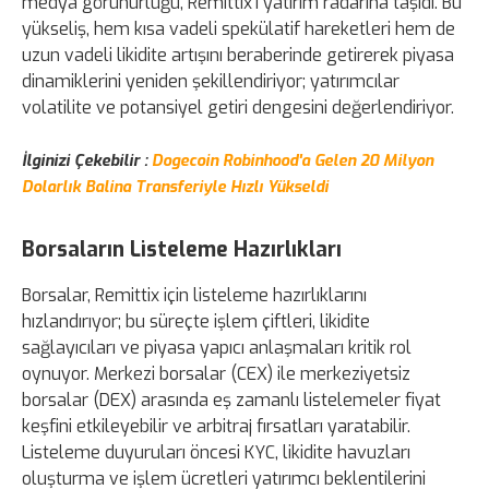
medya görünürlüğü, Remittix'i yatırım radarına taşıdı. Bu
yükseliş, hem kısa vadeli spekülatif hareketleri hem de
uzun vadeli likidite artışını beraberinde getirerek piyasa
dinamiklerini yeniden şekillendiriyor; yatırımcılar
volatilite ve potansiyel getiri dengesini değerlendiriyor.
İlginizi Çekebilir :
Dogecoin Robinhood'a Gelen 20 Milyon
Dolarlık Balina Transferiyle Hızlı Yükseldi
Borsaların Listeleme Hazırlıkları
Borsalar, Remittix için listeleme hazırlıklarını
hızlandırıyor; bu süreçte işlem çiftleri, likidite
sağlayıcıları ve piyasa yapıcı anlaşmaları kritik rol
oynuyor. Merkezi borsalar (CEX) ile merkeziyetsiz
borsalar (DEX) arasında eş zamanlı listelemeler fiyat
keşfini etkileyebilir ve arbitraj fırsatları yaratabilir.
Listeleme duyuruları öncesi KYC, likidite havuzları
oluşturma ve işlem ücretleri yatırımcı beklentilerini