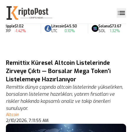
Ripple
$1.02
Litecoin
$45.50
Solana
$73.67
XRP
-1.42%
LTC
0.10%
SOL
1.32%
Remittix Küresel Altcoin Listelerinde
Zirveye Çıktı — Borsalar Mega Token'i
Listelemeye Hazırlanıyor
Remittix dünya çapında altcoin listelerinde yükselirken,
borsaların listeleme hazırlıkları, yatırım fırsatları ve
riskler hakkında kapsamlı analiz ve takip önerileri
sunuluyor.
Altcoin
2/10/2026, 7:11:55 AM