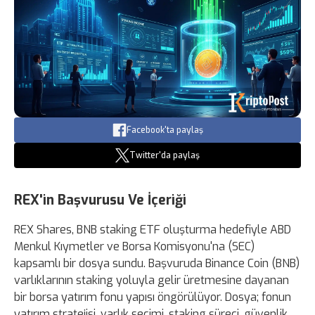
Facebook'ta paylaş
Twitter'da paylaş
REX'in Başvurusu Ve İçeriği
REX Shares, BNB staking ETF oluşturma hedefiyle ABD
Menkul Kıymetler ve Borsa Komisyonu'na (SEC)
kapsamlı bir dosya sundu. Başvuruda Binance Coin (BNB)
varlıklarının staking yoluyla gelir üretmesine dayanan
bir borsa yatırım fonu yapısı öngörülüyor. Dosya; fonun
yatırım stratejisi, varlık seçimi, staking süreci, güvenlik