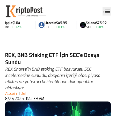
Ripple
$1.04
Litecoin
$45.95
Solana
$75.92
XRP
0.32%
LTC
1.03%
SOL
1.81%
REX, BNB Staking ETF İçin SEC'e Dosya
Sundu
REX Shares'in BNB staking ETF başvurusu SEC
incelemesine sunuldu; dosyanın içeriği, olası piyasa
etkileri ve yatırımcı beklentilerine dair ayrıntılar
aktarılıyor.
Altcoin
|
Defi
8/27/2025, 11:12:39 AM