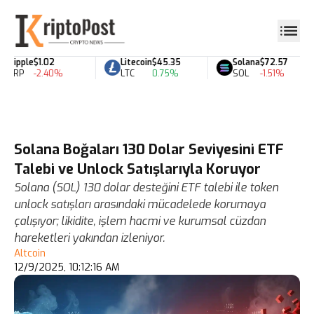
Ripple
$1.02
Litecoin
$45.35
Solana
$72.57
XRP
-2.40%
LTC
0.75%
SOL
-1.51%
Solana Boğaları 130 Dolar Seviyesini ETF
Talebi ve Unlock Satışlarıyla Koruyor
Solana (SOL) 130 dolar desteğini ETF talebi ile token
unlock satışları arasındaki mücadelede korumaya
çalışıyor; likidite, işlem hacmi ve kurumsal cüzdan
hareketleri yakından izleniyor.
Altcoin
12/9/2025, 10:12:16 AM