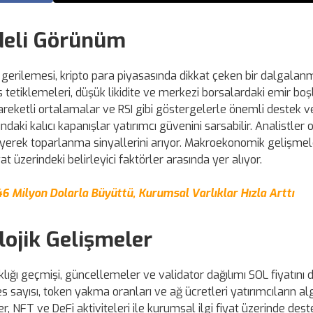
adeli Görünüm
a gerilemesi, kripto para piyasasında dikkat çeken bir dalgala
s tetiklemeleri, düşük likidite ve merkezi borsalardaki emir boş
hareketli ortalamalar ve RSI gibi göstergelerle önemli destek v
tındaki kalıcı kapanışlar yatırımcı güvenini sarsabilir. Analistler
zleyerek toparlanma sinyallerini arıyor. Makroekonomik gelişmele
t üzerindeki belirleyici faktörler arasında yer alıyor.
 Milyon Dolarla Büyüttü, Kurumsal Varlıklar Hızla Arttı
ojik Gelişmeler
klığı geçmişi, güncellemeler ve validator dağılımı SOL fiyatını
es sayısı, token yakma oranları ve ağ ücretleri yatırımcıların alg
r, NFT ve DeFi aktiviteleri ile kurumsal ilgi fiyat üzerinde dest