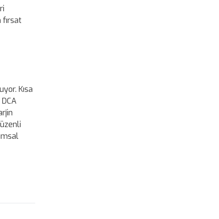
ri
 fırsat
uyor. Kısa
n DCA
rjin
düzenli
rumsal