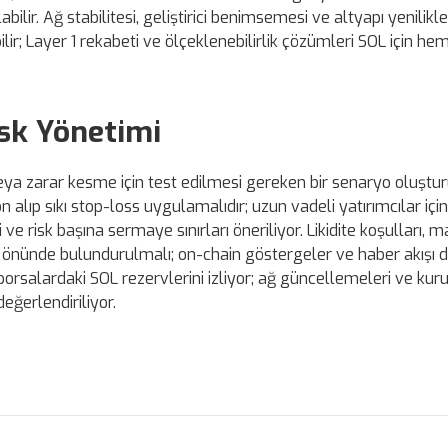
ir. Ağ stabilitesi, geliştirici benimsemesi ve altyapı yenilikle
ilir; Layer 1 rekabeti ve ölçeklenebilirlik çözümleri SOL için hem
isk Yönetimi
ı veya zarar kesme için test edilmesi gereken bir senaryo oluştur
 alıp sıkı stop-loss uygulamalıdır; uzun vadeli yatırımcılar içi
e risk başına sermaye sınırları öneriliyor. Likidite koşulları, ma
öz önünde bulundurulmalı; on-chain göstergeler ve haber akışı 
 borsalardaki SOL rezervlerini izliyor; ağ güncellemeleri ve ku
eğerlendiriliyor.