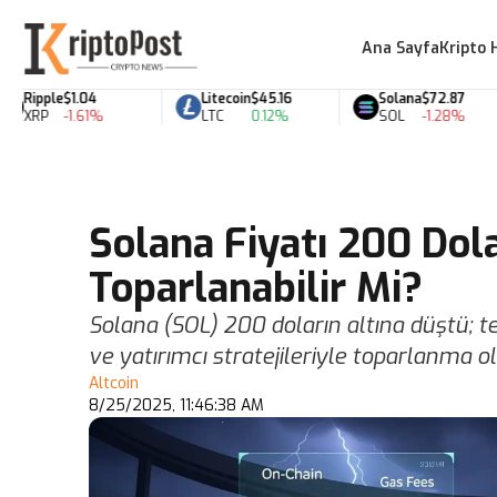
Ana Sayfa
Kripto 
ipple
$1.04
Litecoin
$45.16
Solana
$72.87
RP
-1.61%
LTC
0.12%
SOL
-1.28%
Solana Fiyatı 200 Dola
Toparlanabilir Mi?
Solana (SOL) 200 doların altına düştü; te
ve yatırımcı stratejileriyle toparlanma ol
Altcoin
8/25/2025, 11:46:38 AM