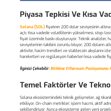
Piyasa Tepkisi Ve Kısa V
Solana (SOL)
fiyatının 200 dolar seviyesinin altın
açtı. Kısa vadede volatilitenin yükselmesi, stop-los
fiyat üzerinde baskı oluşturuyor. Teknik analizler, 
seviyelerinin takibini zorunlu kılıyor; 200 doların al
aktivite, hacim trendleri ve stablecoin akışlarını i
hareketleri ve regülasyon haberleri kısa vadede fiya
İlginizi Çekebilir:
BitMine Ethereum Pozisyonunu 46
Temel Faktörler Ve Teknol
Solana ekosistemindeki teknik gelişmeler, ağ tıkanı
etkiliyor. On-chain metrikler; işlem hacmi, aktif adr
şekillendiriyor. Ayrıca ekosisteme gelen yeni projele