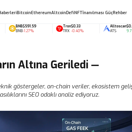
Haberleri
Bitcoin
Ethereum
Altcoin
Defi
NFT
İnanılması Güç
Rehber
BNB
$591.59
Tron
$0.33
Alltoscan
$0.07
BNB
-1.27%
TRX
-0.40%
ATS
9.76%
rın Altına Geriledi —
knik göstergeler, on-chain veriler, ekosistem gel
asılıklarını SEO odaklı analiz ediyoruz.