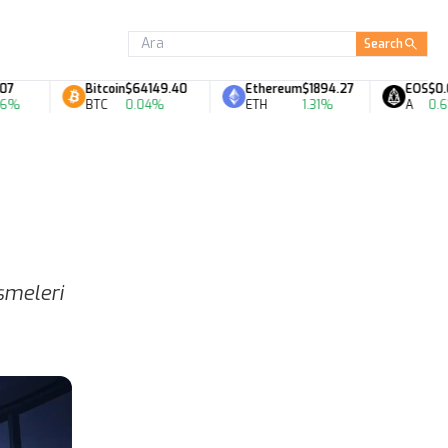
Search
Bitcoin
$64149.40
Ethereum
$1894.27
EOS
$0.07
BTC
0.04%
ETH
1.31%
A
0.61%
işmeleri