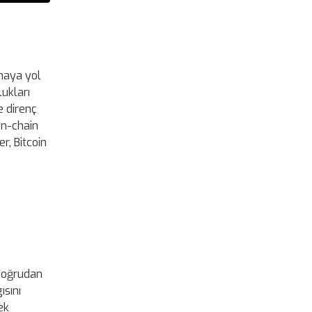
nmaya yol
lukları
e direnç
 on-chain
r, Bitcoin
 doğrudan
ısını
ek