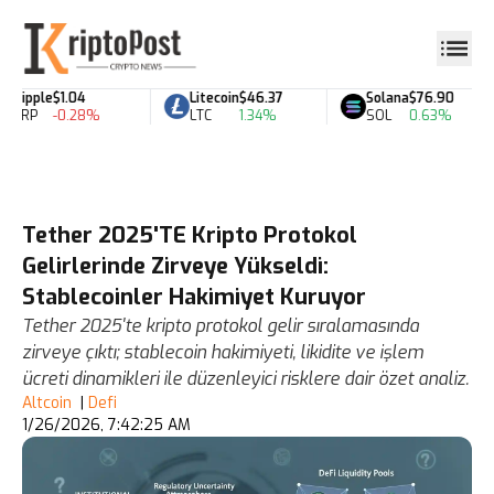
Ripple
$1.04
Litecoin
$46.37
Solana
$76.90
XRP
-0.28%
LTC
1.34%
SOL
0.63%
Tether 2025'TE Kripto Protokol
Gelirlerinde Zirveye Yükseldi:
Stablecoinler Hakimiyet Kuruyor
Tether 2025'te kripto protokol gelir sıralamasında
zirveye çıktı; stablecoin hakimiyeti, likidite ve işlem
ücreti dinamikleri ile düzenleyici risklere dair özet analiz.
Altcoin
|
Defi
1/26/2026, 7:42:25 AM