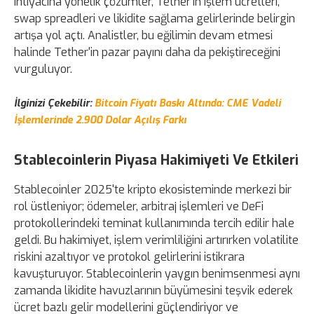
ihtiyacına yönelik çözümler, Tether'in işlem ücretleri,
swap spreadleri ve likidite sağlama gelirlerinde belirgin
artışa yol açtı. Analistler, bu eğilimin devam etmesi
halinde Tether'in pazar payını daha da pekiştireceğini
vurguluyor.
İlginizi Çekebilir:
Bitcoin Fiyatı Baskı Altında: CME Vadeli
İşlemlerinde 2.900 Dolar Açılış Farkı
Stablecoinlerin Piyasa Hakimiyeti Ve Etkileri
Stablecoinler 2025'te kripto ekosisteminde merkezi bir
rol üstleniyor; ödemeler, arbitraj işlemleri ve DeFi
protokollerindeki teminat kullanımında tercih edilir hale
geldi. Bu hakimiyet, işlem verimliliğini artırırken volatilite
riskini azaltıyor ve protokol gelirlerini istikrara
kavuşturuyor. Stablecoinlerin yaygın benimsenmesi aynı
zamanda likidite havuzlarının büyümesini teşvik ederek
ücret bazlı gelir modellerini güçlendiriyor ve