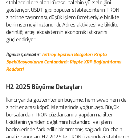
stablecoinlere olan küresel talebin yükseldiğini
gösteriyor. USDT gibi popüler stablecoinlerin TRON
zincirine taşınması, düşük işlem ücretleriyle birlikte
benimsemeyi hızlandırdı. Adres aktivitesi ve likidite
derinliği artışı ekosistemin ekonomik istikrarını
güçlendiriyor.
İlginizi Çekebilir:
Jeffrey Epstein Belgeleri Kripto
Spekülasyonlarını Canlandırdı; Ripple XRP Bağlantılarını
Reddetti
H2 2025 Büyüme Detayları
İkinci yarıda gözlemlenen büyüme, hem swap hem de
zincirler arası köprü işlemlerinde yoğunlaştı. Büyük
borsalardan TRON cüzdanlarına yapılan nakiller,
likiditenin yeniden dağılımını hızlandırdı ve işlem
hacimlerinde fark edilir bir tırmanış sağladı. On‑chain
analiz raporları, H2 2025’te TRON üzerindeki stablecoin