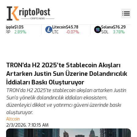
Ripple
$1.05
Litecoin
$45.78
Solana
$76.29
XRP
2.89%
LTC
-0.07%
SOL
3.78%
TRON’da H2 2025’te Stablecoin Akışları
Artarken Justin Sun Üzerine Dolandırıcılık
İddiaları Baskı Oluşturuyor
TRON'da H2 2025'te stablecoin akışları artarken Justin
Sun'a yönelik dolandırıcılık iddiaları ekosistem,
düzenleyici dikkat ve yatırımcı güveni üzerinde baskı
oluşturuyor.
Altcoin
2/3/2026, 7:10:15 AM