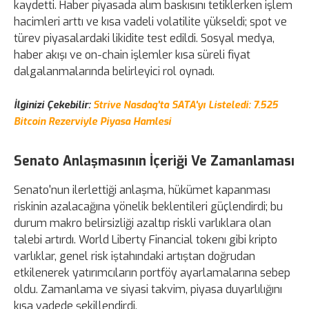
kaydetti. Haber piyasada alım baskısını tetiklerken işlem
hacimleri arttı ve kısa vadeli volatilite yükseldi; spot ve
türev piyasalardaki likidite test edildi. Sosyal medya,
haber akışı ve on-chain işlemler kısa süreli fiyat
dalgalanmalarında belirleyici rol oynadı.
İlginizi Çekebilir:
Strive Nasdaq'ta SATA'yı Listeledi: 7.525
Bitcoin Rezerviyle Piyasa Hamlesi
Senato Anlaşmasının İçeriği Ve Zamanlaması
Senato'nun ilerlettiği anlaşma, hükümet kapanması
riskinin azalacağına yönelik beklentileri güçlendirdi; bu
durum makro belirsizliği azaltıp riskli varlıklara olan
talebi artırdı. World Liberty Financial tokenı gibi kripto
varlıklar, genel risk iştahındaki artıştan doğrudan
etkilenerek yatırımcıların portföy ayarlamalarına sebep
oldu. Zamanlama ve siyasi takvim, piyasa duyarlılığını
kısa vadede şekillendirdi.