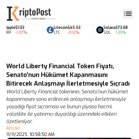
Ripple
$1.03
Litecoin
$45.53
Solana
$73.68
XRP
-1.07%
LTC
-0.12%
SOL
1.39%
World Liberty Financial Token Fiyatı,
Senato'nun Hükümet Kapanmasını
Bitirecek Anlaşmayı İlerletmesiyle Sıçradı
World Liberty Financial tokenının, Senato'nun hükümet
kapanmasını sona erdirecek anlaşmayı ilerletmesiyle
yaşadığı fiyat sıçraması ve bunun piyasa hacmi,
volatilite ile yatırımcı duyarlılığı üzerindeki etkileri
özetleniyor.
Altcoin
11/11/2025, 10:58:50 AM