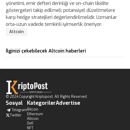
yönetimi, emir defteri derinliği ve on-chain likidite
göstergeleri takip edilmeli; potansiyel düzeltmelere
karşı hedge stratejileri değerlendirilmelidir. Uzmanlar
orta-uzun vadede temkinli iyimserlik öneriyor.
Altcoin
İlginizi çekebilecek Altcoin haberleri
© 2024 Copyright Kriptopost. All Rights Reserved.
Sosyal
Kategoriler
Advertise
Bitcoin
Telegram
Ethereum
Twitter
Altcoin
Defi
NFT