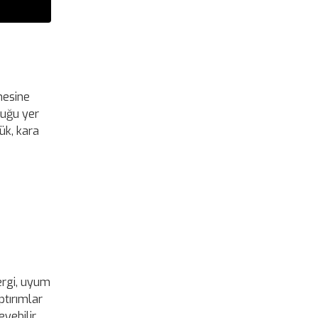
emesine
luğu yer
lük, kara
ergi, uyum
ptırımlar
yebilir.