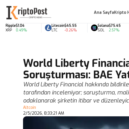
Ana Sayfa
Kripto 
ipple
$1.04
Litecoin
$45.55
Solana
$75.45
XRP
0.49%
LTC
-0.26%
SOL
2.57%
World Liberty Financi
Soruşturması: BAE Yat
World Liberty Financial hakkında bildiri
tarafından inceleniyor; soruşturma, mali
odaklanarak şirketin itibar ve düzenleyici
Altcoin
2/5/2026, 8:33:21 AM