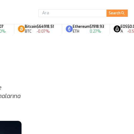
Search
Bitcoin
$64918.51
Ethereum
$1918.93
EOS
$0.06
BTC
-0.07%
ETH
0.27%
A
-0.54%
e
malarına