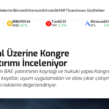
Haberleri
Bitcoin
Ethereum
Altcoin
Defi
NFT
İnanılması Güç
Rehber
BNB
$595.64
Tron
$0.33
Alltoscan
$0.07
BNB
0.87%
TRX
0.21%
ATS
0.80%
al Üzerine Kongre
ırımı İnceleniyor
len BAE yatırımının kaynağı ve hukuki yapısı Kongr
 kayıtlar, uyum uygulamaları ve olası çıkar çatış
 risklerini değerlendiriyor.