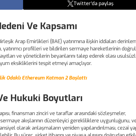
Twitter'da paylaş
Nedeni Ve Kapsamı
rleşik Arap Emirlikleri (BAE) yatırımına ilişkin iddiaları derinl
 yatırımcı profilleri ve bildirilen sermaye hareketlerinin doğru
kayıtları ve yöneticilerin beyanlarını talep ederek olası usulsüz
yum eksikliklerini tespit etmeyi amaçlıyor.
lik Odaklı Ethereum Katman 2 Başlattı
Ve Hukuki Boyutları
pısı, finansman zinciri ve taraflar arasındaki sözleşmeler,
sermaye akışlarının düzenleyici gerekliliklere uygunluğunu, v
tansiyel olarak anlaşmaların yeniden yapılandırılması, cezaî ya
ir. Bu süreç, şirket itibarını ve piyasa algısını doğrudan etkile