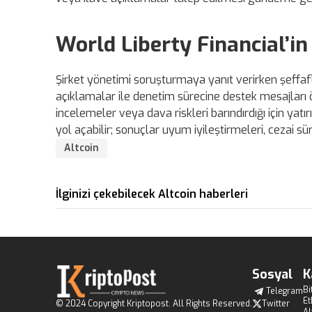
World Liberty Financial’i
Şirket yönetimi soruşturmaya yanıt verirken şeffaflı
açıklamalar ile denetim sürecine destek mesajları 
incelemeler veya dava riskleri barındırdığı için yatı
yol açabilir; sonuçlar uyum iyileştirmeleri, cezai sü
Altcoin
İlginizi çekebilecek Altcoin haberleri
Sosyal
K
Bi
Telegram
E
© 2024 Copyright Kriptopost. All Rights Reserved.
Twitter