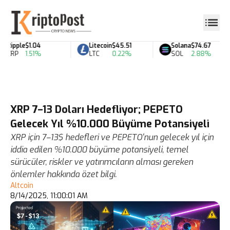
Ripple
$1.04
Litecoin
$45.51
Solana
$74.67
XRP
1.51%
LTC
0.22%
SOL
2.88%
XRP 7–13 Doları Hedefliyor; PEPETO
Gelecek Yıl %10.000 Büyüme Potansiyeli
XRP için 7–13$ hedefleri ve PEPETO'nun gelecek yıl için
iddia edilen %10.000 büyüme potansiyeli, temel
sürücüler, riskler ve yatırımcıların alması gereken
önlemler hakkında özet bilgi.
Altcoin
8/14/2025, 11:00:01 AM