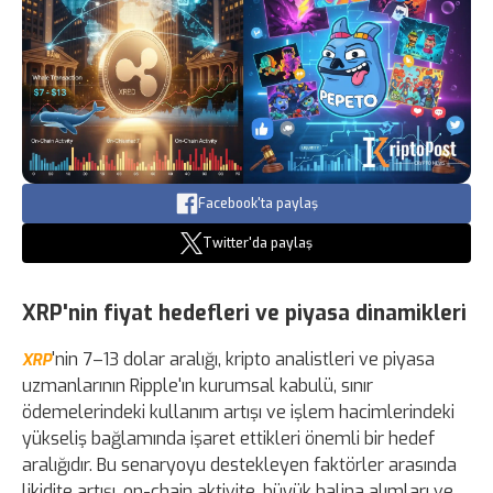
Facebook'ta paylaş
Twitter'da paylaş
XRP'nin fiyat hedefleri ve piyasa dinamikleri
'nin 7–13 dolar aralığı, kripto analistleri ve piyasa
XRP
uzmanlarının Ripple'ın kurumsal kabulü, sınır
ödemelerindeki kullanım artışı ve işlem hacimlerindeki
yükseliş bağlamında işaret ettikleri önemli bir hedef
aralığıdır. Bu senaryoyu destekleyen faktörler arasında
likidite artışı, on-chain aktivite, büyük balina alımları ve