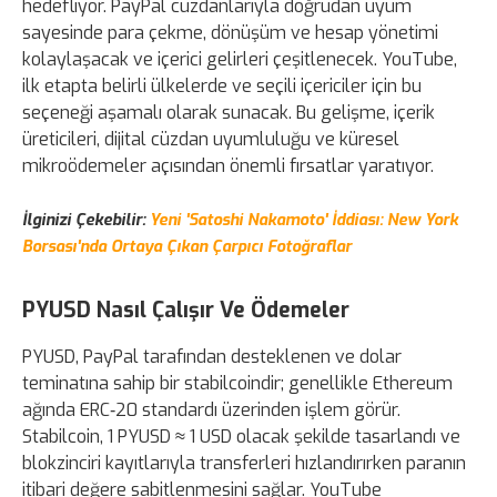
hedefliyor. PayPal cüzdanlarıyla doğrudan uyum
sayesinde para çekme, dönüşüm ve hesap yönetimi
kolaylaşacak ve içerici gelirleri çeşitlenecek. YouTube,
ilk etapta belirli ülkelerde ve seçili içericiler için bu
seçeneği aşamalı olarak sunacak. Bu gelişme, içerik
üreticileri, dijital cüzdan uyumluluğu ve küresel
mikroödemeler açısından önemli fırsatlar yaratıyor.
İlginizi Çekebilir:
Yeni 'Satoshi Nakamoto' İddiası: New York
Borsası'nda Ortaya Çıkan Çarpıcı Fotoğraflar
PYUSD Nasıl Çalışır Ve Ödemeler
PYUSD, PayPal tarafından desteklenen ve dolar
teminatına sahip bir stabilcoindir; genellikle Ethereum
ağında ERC‑20 standardı üzerinden işlem görür.
Stabilcoin, 1 PYUSD ≈ 1 USD olacak şekilde tasarlandı ve
blokzinciri kayıtlarıyla transferleri hızlandırırken paranın
itibari değere sabitlenmesini sağlar. YouTube