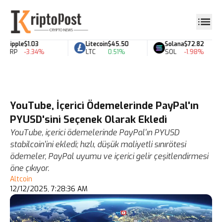
Ripple
$1.03
Litecoin
$45.50
Solana
$72.82
XRP
-3.34%
LTC
0.51%
SOL
-1.98%
YouTube, İçerici Ödemelerinde PayPal'ın
PYUSD'sini Seçenek Olarak Ekledi
YouTube, içerici ödemelerinde PayPal'ın PYUSD
stabilcoin'ini ekledi; hızlı, düşük maliyetli sınırötesi
ödemeler, PayPal uyumu ve içerici gelir çeşitlendirmesi
öne çıkıyor.
Altcoin
12/12/2025, 7:28:36 AM