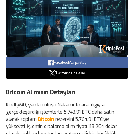
Facebook'ta paylaş
Twitter'da paylaş
Bitcoin Alımının Detayları
KindlyMD, yan kuruluşu Nakamoto aracılığıyla
gerçekleştirdiği işlemlerle 5.743,91 BTC daha satın
alarak toplam
Bitcoin
rezervini 5.764,91 BTC’ye
yükseltti. İşlemin ortalama alım fiyatı 118.204 dolar
olarak açıklandı ve toplam yatırıma ilişkin büyüklük