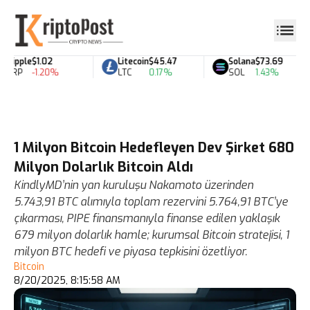
Ripple
$1.02
Litecoin
$45.47
Solana
$73.69
XRP
-1.20%
LTC
0.17%
SOL
1.43%
1 Milyon Bitcoin Hedefleyen Dev Şirket 680
Milyon Dolarlık Bitcoin Aldı
KindlyMD’nin yan kuruluşu Nakamoto üzerinden
5.743,91 BTC alımıyla toplam rezervini 5.764,91 BTC’ye
çıkarması, PIPE finansmanıyla finanse edilen yaklaşık
679 milyon dolarlık hamle; kurumsal Bitcoin stratejisi, 1
milyon BTC hedefi ve piyasa tepkisini özetliyor.
Bitcoin
8/20/2025, 8:15:58 AM