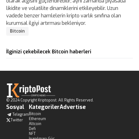
olarak algısını güçlendirebilir; aynı zamanda piyasada
likidite ve volatilite dinamiklerini etkileyebilir. Uzun
vadede benzer hamlelerin kripto varlık sınıfına olan
kurumsal ilgiyi artırması bekleniyor.
Bitcoin
İlginizi çekebilecek Bitcoin haberleri
© 2024 Copyright Kriptopost. All Rights Reserved.
Sosyal
Kategoriler
Advertise
Bitcoin
Telegram
Ethereum
Twitter
Altcoin
Defi
NFT
İnanılması Güç