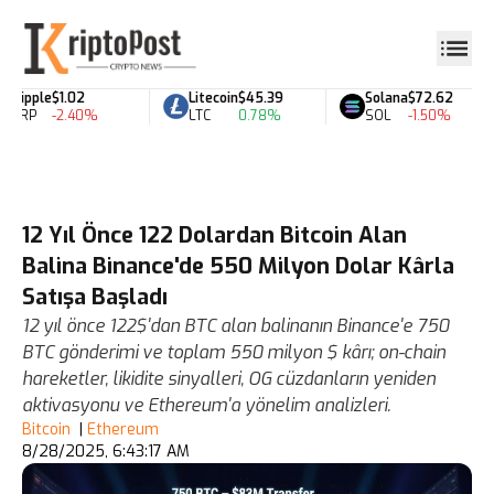
Ripple
$1.02
Litecoin
$45.39
Solana
$72.62
XRP
-2.40%
LTC
0.78%
SOL
-1.50%
12 Yıl Önce 122 Dolardan Bitcoin Alan
Balina Binance'de 550 Milyon Dolar Kârla
Satışa Başladı
12 yıl önce 122$'dan BTC alan balinanın Binance'e 750
BTC gönderimi ve toplam 550 milyon $ kârı; on-chain
hareketler, likidite sinyalleri, OG cüzdanların yeniden
aktivasyonu ve Ethereum'a yönelim analizleri.
Bitcoin
|
Ethereum
8/28/2025, 6:43:17 AM