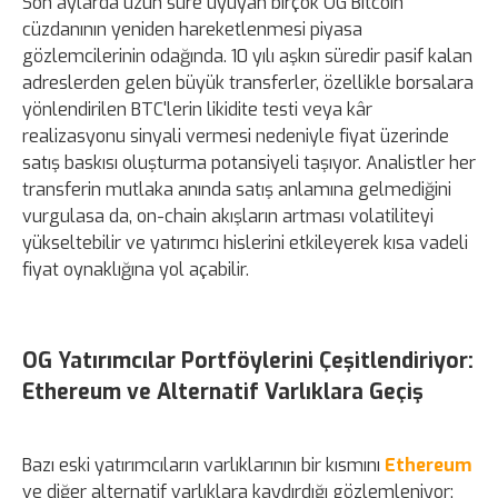
Son aylarda uzun süre uyuyan birçok OG Bitcoin
cüzdanının yeniden hareketlenmesi piyasa
gözlemcilerinin odağında. 10 yılı aşkın süredir pasif kalan
adreslerden gelen büyük transferler, özellikle borsalara
yönlendirilen BTC'lerin likidite testi veya kâr
realizasyonu sinyali vermesi nedeniyle fiyat üzerinde
satış baskısı oluşturma potansiyeli taşıyor. Analistler her
transferin mutlaka anında satış anlamına gelmediğini
vurgulasa da, on-chain akışların artması volatiliteyi
yükseltebilir ve yatırımcı hislerini etkileyerek kısa vadeli
fiyat oynaklığına yol açabilir.
OG Yatırımcılar Portföylerini Çeşitlendiriyor:
Ethereum ve Alternatif Varlıklara Geçiş
Bazı eski yatırımcıların varlıklarının bir kısmını
Ethereum
ve diğer alternatif varlıklara kaydırdığı gözlemleniyor;