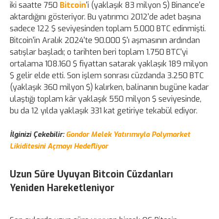
iki saatte 750
Bitcoin
'i (yaklaşık 83 milyon $) Binance'e
aktardığını gösteriyor. Bu yatırımcı 2012'de adet başına
sadece 122 $ seviyesinden toplam 5.000 BTC edinmişti.
Bitcoin'in Aralık 2024'te 90.000 $'ı aşmasının ardından
satışlar başladı; o tarihten beri toplam 1.750 BTC'yi
ortalama 108.160 $ fiyattan satarak yaklaşık 189 milyon
$ gelir elde etti. Son işlem sonrası cüzdanda 3.250 BTC
(yaklaşık 360 milyon $) kalırken, balinanın bugüne kadar
ulaştığı toplam kâr yaklaşık 550 milyon $ seviyesinde,
bu da 12 yılda yaklaşık 331 kat getiriye tekabül ediyor.
İlginizi Çekebilir:
Gondor Melek Yatırımıyla Polymarket
Likiditesini Açmayı Hedefliyor
Uzun Süre Uyuyan Bitcoin Cüzdanları
Yeniden Hareketleniyor