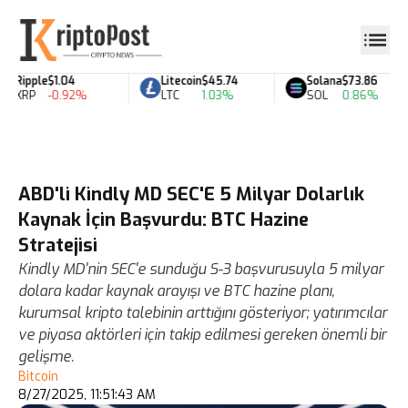
Ripple
$1.04
Litecoin
$45.74
Solana
$73.86
XRP
-0.92%
LTC
1.03%
SOL
0.86%
ABD'li Kindly MD SEC'E 5 Milyar Dolarlık
Kaynak İçin Başvurdu: BTC Hazine
Stratejisi
Kindly MD'nin SEC'e sunduğu S-3 başvurusuyla 5 milyar
dolara kadar kaynak arayışı ve BTC hazine planı,
kurumsal kripto talebinin arttığını gösteriyor; yatırımcılar
ve piyasa aktörleri için takip edilmesi gereken önemli bir
gelişme.
Bitcoin
8/27/2025, 11:51:43 AM