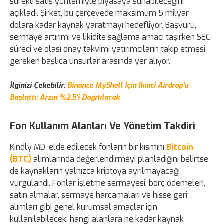
sürekli satış yöntemiyle piyasaya sunabileceğini
açıkladı. Şirket, bu çerçevede maksimum 5 milyar
dolara kadar kaynak yaratmayı hedefliyor. Başvuru,
sermaye artırımı ve likidite sağlama amacı taşırken SEC
süreci ve olası onay takvimi yatırımcıların takip etmesi
gereken başlıca unsurlar arasında yer alıyor.
İlginizi Çekebilir:
Binance MyShell İçin İkinci Airdrop'u
Başlattı: Arzın %2,5'i Dağıtılacak
Fon Kullanım Alanları Ve Yönetim Takdiri
Kindly MD, elde edilecek fonların bir kısmını
Bitcoin
(BTC)
alımlarında değerlendirmeyi planladığını belirtse
de kaynakların yalnızca kriptoya ayrılmayacağı
vurgulandı. Fonlar işletme sermayesi, borç ödemeleri,
satın almalar, sermaye harcamaları ve hisse geri
alımları gibi genel kurumsal amaçlar için
kullanılabilecek; hangi alanlara ne kadar kaynak