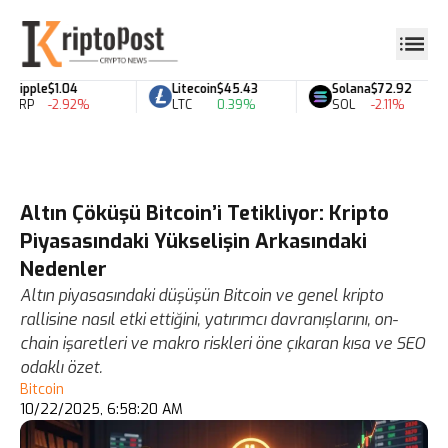
Ripple
$1.04
Litecoin
$45.43
Solana
$72.92
XRP
-2.92%
LTC
0.39%
SOL
-2.11%
Altın Çöküşü Bitcoin’i Tetikliyor: Kripto
Piyasasındaki Yükselişin Arkasındaki
Nedenler
Altın piyasasındaki düşüşün Bitcoin ve genel kripto
rallisine nasıl etki ettiğini, yatırımcı davranışlarını, on-
chain işaretleri ve makro riskleri öne çıkaran kısa ve SEO
odaklı özet.
Bitcoin
10/22/2025, 6:58:20 AM