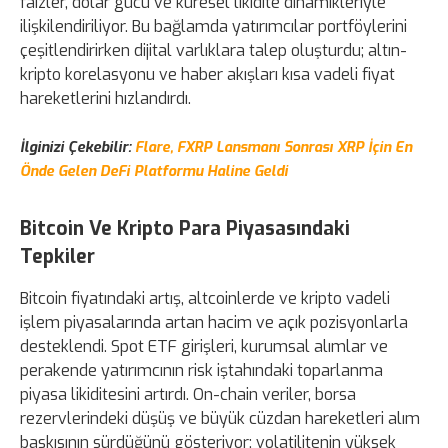
faizler, dolar gücü ve küresel likidite dinamikleriyle
ilişkilendiriliyor. Bu bağlamda yatırımcılar portföylerini
çeşitlendirirken dijital varlıklara talep oluşturdu; altın-
kripto korelasyonu ve haber akışları kısa vadeli fiyat
hareketlerini hızlandırdı.
İlginizi Çekebilir:
Flare, FXRP Lansmanı Sonrası XRP İçin En
Önde Gelen DeFi Platformu Haline Geldi
Bitcoin Ve Kripto Para Piyasasındaki
Tepkiler
Bitcoin fiyatındaki artış, altcoinlerde ve kripto vadeli
işlem piyasalarında artan hacim ve açık pozisyonlarla
desteklendi. Spot ETF girişleri, kurumsal alımlar ve
perakende yatırımcının risk iştahındaki toparlanma
piyasa likiditesini artırdı. On-chain veriler, borsa
rezervlerindeki düşüş ve büyük cüzdan hareketleri alım
baskısının sürdüğünü gösteriyor; volatilitenin yüksek