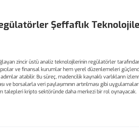
ülatörler Şeffaflık Teknolojile
ayan zincir üstü analiz teknolojilerinin regülatörler tarafınd
 yapıcılar ve finansal kurumlar hem yerel düzenlemeleri güçle
mlar atabilir. Bu süreç, madencilik kaynaklı varlıkların izlen
sı ve borsalarla veri paylaşımının artırılması gibi uygulamalar
m talepleri kripto sektöründe daha merkezi bir rol oynayacak.