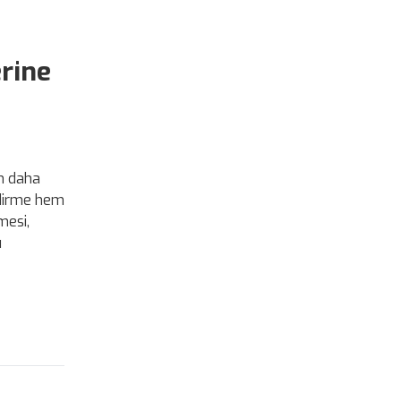
rine
an daha
ndirme hem
mesi,
ı