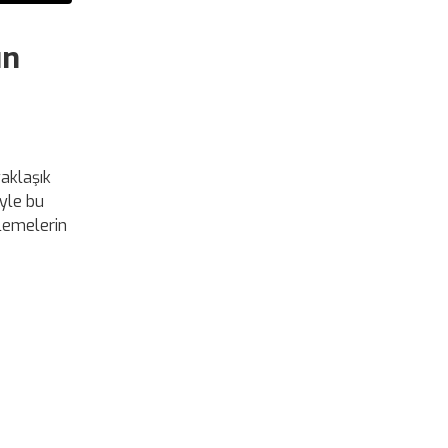
in
yaklaşık
iyle bu
rlemelerin
e