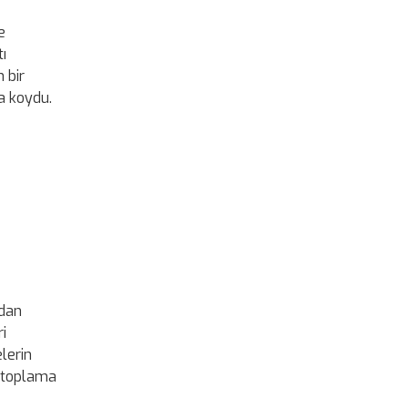
e
ı
 bir
a koydu.
ndan
i
elerin
il toplama