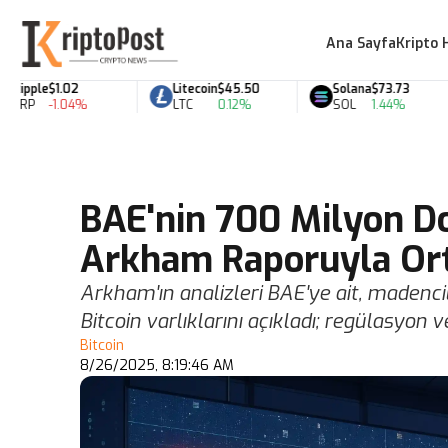
Ana Sayfa
Kripto 
ple
$1.02
Litecoin
$45.50
Solana
$73.73
P
-1.04%
LTC
0.12%
SOL
1.44%
BAE'nin 700 Milyon Dol
Arkham Raporuyla Ort
Arkham'ın analizleri BAE'ye ait, madenci
Bitcoin varlıklarını açıkladı; regülasyon v
Bitcoin
8/26/2025, 8:19:46 AM