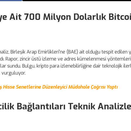
e Ait 700 Milyon Dolarlık Bitco
z, Birleşik Arap Emirlikleri'ne (BAE) ait olduğu tespit edilen 
ardı. Rapor, zincir üstü izleme ve adres kümelenmesi yöntemler
ar sundu. Bulgu, kripto para izlenebilirliğine dair teknolojik ile
 vurguluyor.
ş Hisse Senetlerine Düzenleyici Müdahale Çağrısı Yaptı
lik Bağlantıları Teknik Analizl