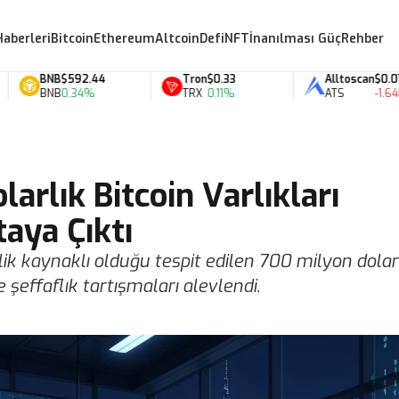
Haberleri
Bitcoin
Ethereum
Altcoin
Defi
NFT
İnanılması Güç
Rehber
BNB
$592.44
Tron
$0.33
Alltoscan
$0.07
BNB
0.34%
TRX
0.11%
ATS
-1.64%
arlık Bitcoin Varlıkları
aya Çıktı
lik kaynaklı olduğu tespit edilen 700 milyon dolar
e şeffaflık tartışmaları alevlendi.