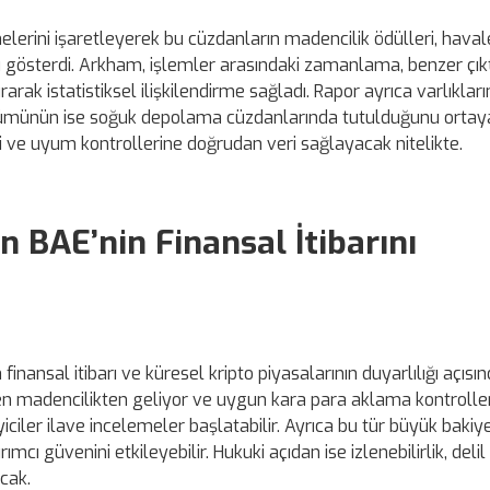
melerini işaretleyerek bu cüzdanların madencilik ödülleri, haval
 gösterdi. Arkham, işlemler arasındaki zamanlama, benzer çıkt
rak istatistiksel ilişkilendirme sağladı. Rapor ayrıca varlıkların
 bölümünün ise soğuk depolama cüzdanlarında tutulduğunu ortay
si ve uyum kontrollerine doğrudan veri sağlayacak nitelikte.
n BAE’nin Finansal İtibarını
finansal itibarı ve küresel kripto piyasalarının duyarlılığı açısı
ten madencilikten geliyor ve uygun kara para aklama kontroller
iciler ilave incelemeler başlatabilir. Ayrıca bu tür büyük bakiy
ırımcı güvenini etkileyebilir. Hukuki açıdan ise izlenebilirlik, del
acak.