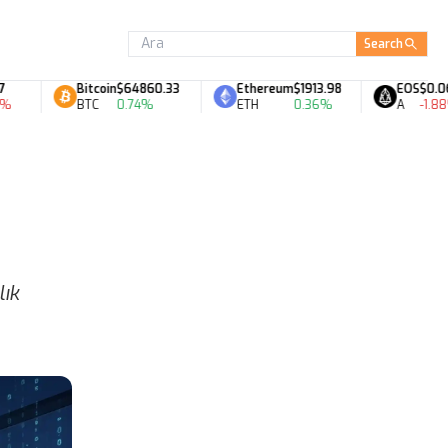
Search
Bitcoin
$64860.33
Ethereum
$1913.98
EOS
$0.06
BTC
0.74%
ETH
0.36%
A
-1.88%
lık