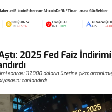
Haberleri
Bitcoin
Ethereum
Altcoin
Defi
NFT
İnanılması Güç
Rehber
BNB
$586.57
Tron
$0.33
Alltoscan
$0.07
BNB
-1.77%
TRX
0.10%
ATS
-4.80%
Aştı: 2025 Fed Faiz İndirimi
andırdı
rimi sonrası 117.000 doların üzerine çıktı; arttırılmış 
iyasasını canlandırdı.