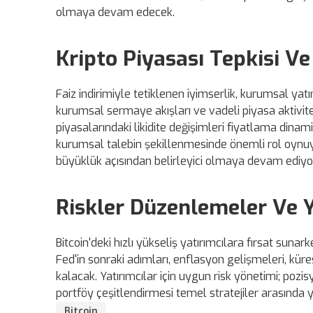
olmaya devam edecek.
Kripto Piyasası Tepkisi Ve
Faiz indirimiyle tetiklenen iyimserlik, kurumsal yatır
kurumsal sermaye akışları ve vadeli piyasa aktivite
piyasalarındaki likidite değişimleri fiyatlama dinamik
kurumsal talebin şekillenmesinde önemli rol oynuyo
büyüklük açısından belirleyici olmaya devam ediyo
Riskler Düzenlemeler Ve Ya
Bitcoin'deki hızlı yükseliş yatırımcılara fırsat sunark
Fed'in sonraki adımları, enflasyon gelişmeleri, küres
kalacak. Yatırımcılar için uygun risk yönetimi; poz
portföy çeşitlendirmesi temel stratejiler arasında y
Bitcoin