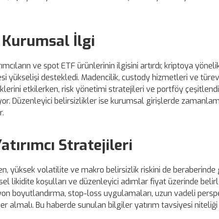
 Kurumsal İlgi
ımcıların ve spot ETF ürünlerinin ilgisini artırdı; kriptoya yöneli
si yükselişi destekledi. Madencilik, custody hizmetleri ve türe
lerini etkilerken, risk yönetimi stratejileri ve portföy çeşitlen
r. Düzenleyici belirsizlikler ise kurumsal girişlerde zamanla
r.
tırımcı Stratejileri
en, yüksek volatilite ve makro belirsizlik riskini de beraberinde g
el likidite koşulları ve düzenleyici adımlar fiyat üzerinde belirl
isyon boyutlandırma, stop-loss uygulamaları, uzun vadeli persp
er almalı. Bu haberde sunulan bilgiler yatırım tavsiyesi niteliği