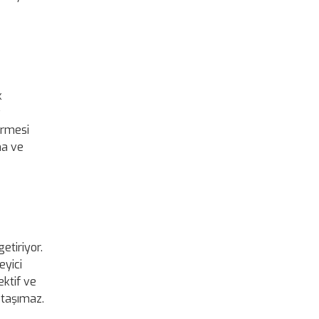
k
v
dirmesi
ma ve
etiriyor.
eyici
ektif ve
 taşımaz.