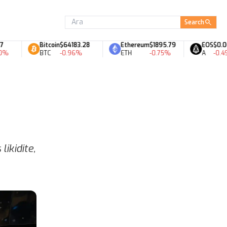
Search
Bitcoin
$64183.28
Ethereum
$1895.79
EOS
$0.06
BTC
-0.96%
ETH
-0.75%
A
-0.49%
likidite,