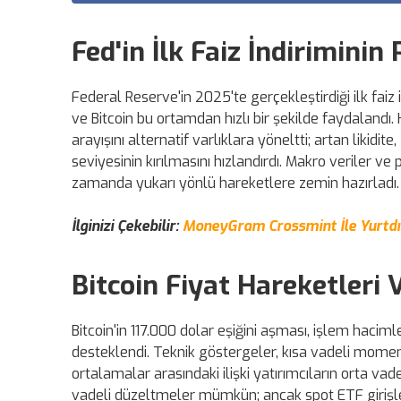
Fed'in İlk Faiz İndiriminin
Federal Reserve'in 2025'te gerçekleştirdiği ilk faiz i
ve Bitcoin bu ortamdan hızlı bir şekilde faydalandı. 
arayışını alternatif varlıklara yöneltti; artan likidit
seviyesinin kırılmasını hızlandırdı. Makro veriler ve p
zamanda yukarı yönlü hareketlere zemin hazırladı.
İlginizi Çekebilir:
MoneyGram Crossmint İle Yurtdışı
Bitcoin Fiyat Hareketleri
Bitcoin'in 117.000 dolar eşiğini aşması, işlem hacim
desteklendi. Teknik göstergeler, kısa vadeli mome
ortalamalar arasındaki ilişki yatırımcıların orta vadel
vadeli düzeltmeler mümkün; ancak spot ETF girişleri,