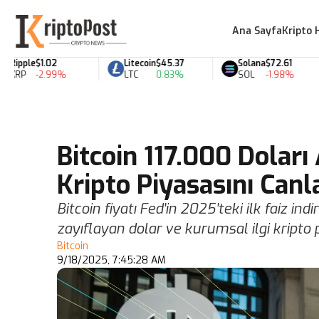
Ana Sayfa
Kripto 
pple
$1.02
Litecoin
$45.37
Solana
$72.61
P
-2.99%
LTC
0.83%
SOL
-1.98%
Bitcoin 117.000 Doları 
Kripto Piyasasını Canl
Bitcoin fiyatı Fed'in 2025'teki ilk faiz indi
zayıflayan dolar ve kurumsal ilgi kripto p
Bitcoin
9/18/2025, 7:45:28 AM