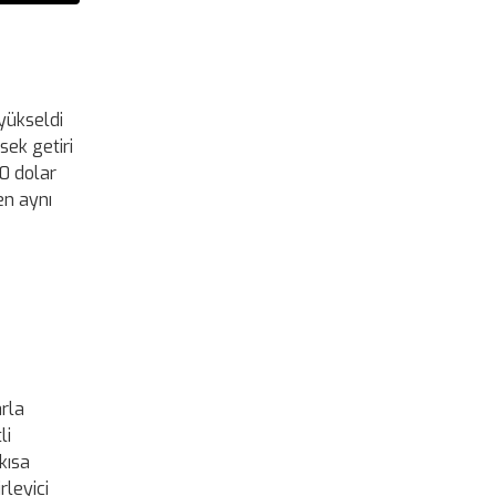
 yükseldi
sek getiri
00 dolar
ken aynı
arla
li
 kısa
rleyici