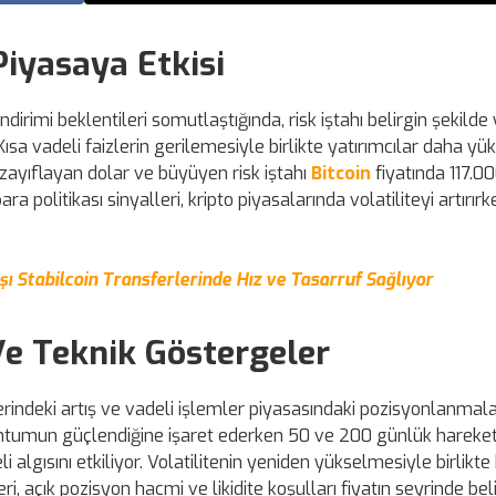
 Piyasaya Etkisi
ndirimi beklentileri somutlaştığında, risk iştahı belirgin şekilde
Kısa vadeli faizlerin gerilemesiyle birlikte yatırımcılar daha yük
e, zayıflayan dolar ve büyüyen risk iştahı
Bitcoin
fiyatında 117.0
ara politikası sinyalleri, kripto piyasalarında volatiliteyi artırır
 Stabilcoin Transferlerinde Hız ve Tasarruf Sağlıyor
 Ve Teknik Göstergeler
lerindeki artış ve vadeli işlemler piyasasındaki pozisyonlanmal
ntumun güçlendiğine işaret ederken 50 ve 200 günlük hareket
i algısını etkiliyor. Volatilitenin yeniden yükselmesiyle birlikte
 açık pozisyon hacmi ve likidite koşulları fiyatın seyrinde beli