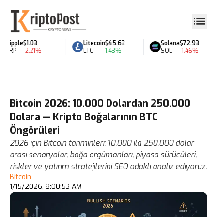
Ripple
$1.03
Litecoin
$45.63
Solana
$72.93
XRP
-2.21%
LTC
1.43%
SOL
-1.46%
Bitcoin 2026: 10.000 Dolardan 250.000
Dolara — Kripto Boğalarının BTC
Öngörüleri
2026 için Bitcoin tahminleri: 10.000 ila 250.000 dolar
arası senaryolar, boğa argümanları, piyasa sürücüleri,
riskler ve yatırım stratejilerini SEO odaklı analiz ediyoruz.
Bitcoin
1/15/2026, 8:00:53 AM