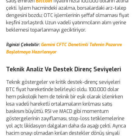
satış emirleri
Bitcoin
fiyatını hızla 100.000 doların altına
çekti. İşlem hacmindeki azalma, borsalardaki arz-talep
dengesini bozdu; OTC işlemlerinin şeffaf olmaması fiyat
keşfini zorlaştırdı. Uzun vadeli yatırımcıların alım yerine
beklemesi toparlanmayı geciktiriyor.
İlginizi Çekebilir:
Gemini CFTC Denetimli Tahmin Pazarını
Başlatmaya Hazırlanıyor
Teknik Analiz Ve Destek Direnç Seviyeleri
Teknik göstergeler ve kritik destek-direnç seviyeleri
BTC fiyat hareketinde belirleyici oldu. 100.000 dolar
hem psikolojik hem de teknik bir eşik olarak izlenirken
kısa vadeli hareketli ortalamaların kırılması satış
baskısını büyüttü. RSI ve MACD gibi momentum
göstergelerinin zayıflaması, stop-loss tetiklemelerine
yol açtı; likidasyon dalgaları daha da aşağı çekti. Ayrıca
hacim onayı olmadan kırılan destekler dönüş sinyali