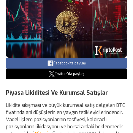
Facebook'ta paylaş
Twitter'da paylaş
Piyasa Likiditesi Ve Kurumsal Satışlar
Likidite sıkışması ve büyük kurumsal satış dalgaları BTC
fiyatında ani düşüşlerin en yaygın tetikleyicilerindendir.
Vadeli işlem pozisyonlarının tasfiyesi, kaldıraçlı
pozisyonların likidasyonu ve borsalardaki beklenmedik