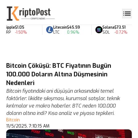
Ripple
$1.05
Litecoin
$45.59
Solana
$73.51
XRP
-1.50%
LTC
0.96%
SOL
-0.72%
Bitcoin Çöküşü: BTC Fiyatının Bugün
100.000 Doların Altına Düşmesinin
Nedenleri
Bitcoin fiyatındaki ani düşüşün arkasındaki temel
faktörler: likidite sıkışması, kurumsal satışlar, teknik
kırılmalar ve makro haberler. BTC neden 100.000
doların altına indi? Kısa analiz ve piyasa tepkileri.
Bitcoin
11/5/2025, 7:10:15 AM