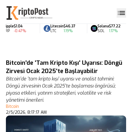
Ripple
$1.04
Litecoin
$46.37
Solana
$77.22
XRP
-0.47%
LTC
1.19%
SOL
1.17%
Bitcoin'de 'Tam Kripto Kışı' Uyarısı: Döngü
Zirvesi Ocak 2025'te Başlayabilir
Bitcoin'de 'tam kripto kışı' uyarısı ve analist tahmini:
Döngü zirvesinin Ocak 2025'te başlaması öngörüsü;
piyasa etkileri, yatırım stratejileri, volatilite ve risk
yönetimi önerileri.
Bitcoin
2/5/2026, 8:17:17 AM