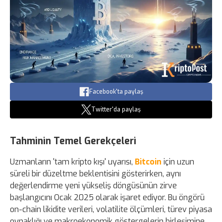
Facebook'ta paylaş
Twitter'da paylaş
Tahminin Temel Gerekçeleri
Uzmanların 'tam kripto kışı' uyarısı,
Bitcoin
için uzun
süreli bir düzeltme beklentisini gösterirken, aynı
değerlendirme yeni yükseliş döngüsünün zirve
başlangıcını Ocak 2025 olarak işaret ediyor. Bu öngörü
on-chain likidite verileri, volatilite ölçümleri, türev piyasa
oynaklığı ve makroekonomik göstergelerin birleşimine