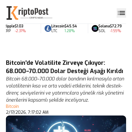
Ripple
$1.03
Litecoin
$45.54
Solana
$72.79
XRP
-2.31%
LTC
1.28%
SOL
-1.55%
Bitcoin'de Volatilite Zirveye Çıkıyor:
68.000–70.000 Dolar Desteği Aşağı Kırıldı
Bitcoin 68.000–70.000 dolar bandının kırılmasıyla artan
volatilitenin kısa ve orta vadeli etkilerini, teknik destek-
direnç seviyelerini ve yatırımcılara yönelik risk yönetimi
önerilerini kapsamlı şekilde inceliyoruz.
Bitcoin
2/17/2026, 7:17:02 AM