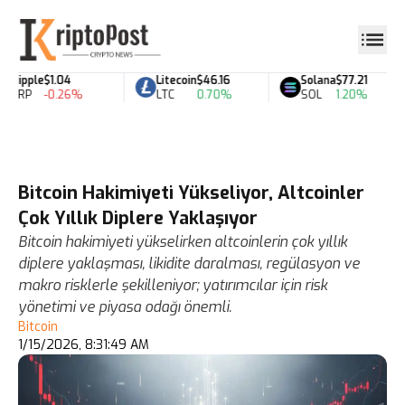
Ripple
$1.04
Litecoin
$46.16
Solana
$77.21
XRP
-0.26%
LTC
0.70%
SOL
1.20%
Bitcoin Hakimiyeti Yükseliyor, Altcoinler
Çok Yıllık Diplere Yaklaşıyor
Bitcoin hakimiyeti yükselirken altcoinlerin çok yıllık
diplere yaklaşması, likidite daralması, regülasyon ve
makro risklerle şekilleniyor; yatırımcılar için risk
yönetimi ve piyasa odağı önemli.
Bitcoin
1/15/2026, 8:31:49 AM