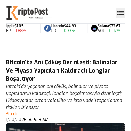
Ripple
$1.05
Litecoin
$44.93
Solana
$73.67
XRP
-1.88%
LTC
0.33%
SOL
0.07%
Bitcoin'te Ani Çöküş Derinleşti: Balinalar
Ve Piyasa Yapıcıları Kaldıraçlı Longları
Boşaltıyor
Bitcoin'de yaşanan ani çöküş, balinalar ve piyasa
yapıcılarının kaldıraçlı longları boşaltmasıyla derinleşti;
likidasyonlar, artan volatilite ve kısa vadeli toparlanma
riskleri izleniyor.
Bitcoin
1/20/2026, 8:15:18 AM