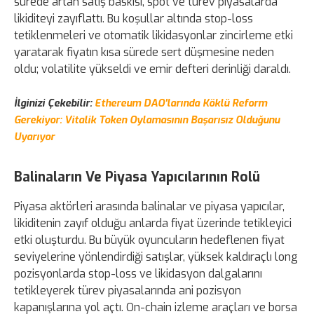
sürede artan satış baskısı, spot ve türev piyasalarda
likiditeyi zayıflattı. Bu koşullar altında stop-loss
tetiklenmeleri ve otomatik likidasyonlar zincirleme etki
yaratarak fiyatın kısa sürede sert düşmesine neden
oldu; volatilite yükseldi ve emir defteri derinliği daraldı.
İlginizi Çekebilir:
Ethereum DAO'larında Köklü Reform
Gerekiyor: Vitalik Token Oylamasının Başarısız Olduğunu
Uyarıyor
Balinaların Ve Piyasa Yapıcılarının Rolü
Piyasa aktörleri arasında balinalar ve piyasa yapıcılar,
likiditenin zayıf olduğu anlarda fiyat üzerinde tetikleyici
etki oluşturdu. Bu büyük oyuncuların hedeflenen fiyat
seviyelerine yönlendirdiği satışlar, yüksek kaldıraçlı long
pozisyonlarda stop-loss ve likidasyon dalgalarını
tetikleyerek türev piyasalarında ani pozisyon
kapanışlarına yol açtı. On-chain izleme araçları ve borsa