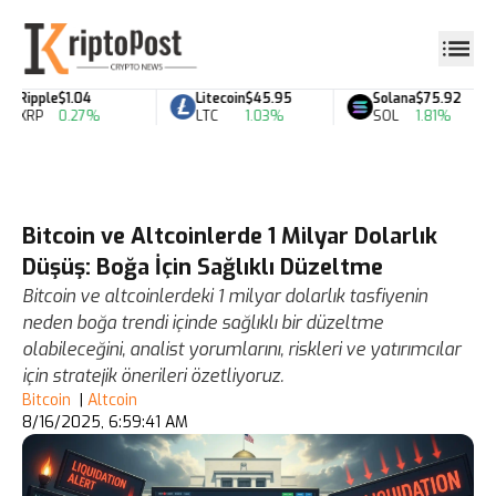
Ripple
$1.04
Litecoin
$45.95
Solana
$75.92
XRP
0.27%
LTC
1.03%
SOL
1.81%
Bitcoin ve Altcoinlerde 1 Milyar Dolarlık
Düşüş: Boğa İçin Sağlıklı Düzeltme
Bitcoin ve altcoinlerdeki 1 milyar dolarlık tasfiyenin
neden boğa trendi içinde sağlıklı bir düzeltme
olabileceğini, analist yorumlarını, riskleri ve yatırımcılar
için stratejik önerileri özetliyoruz.
Bitcoin
|
Altcoin
8/16/2025, 6:59:41 AM