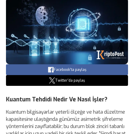
Facebook'ta paylaş
Twitter'da paylaş
Kuantum Tehdidi Nedir Ve Nasıl İşler?
Kuantum bilgisayarlar yeterli ölçeğe ve hata düzeltme
kapasitesine ulaştığında günümüz asimetrik şifreleme
yöntemlerini zayıflatabilir; bu durum blok zinciri tabanlı
varlıklar için uzun vadeli bir risk teşkil eder. "Şimdi hasat