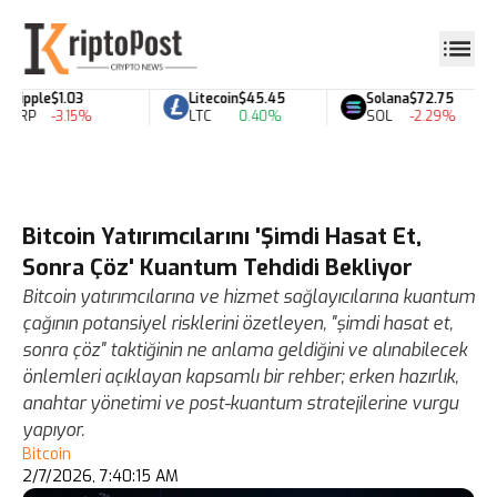
Ripple
$1.03
Litecoin
$45.45
Solana
$72.75
XRP
-3.15%
LTC
0.40%
SOL
-2.29%
Bitcoin Yatırımcılarını 'Şimdi Hasat Et,
Sonra Çöz' Kuantum Tehdidi Bekliyor
Bitcoin yatırımcılarına ve hizmet sağlayıcılarına kuantum
çağının potansiyel risklerini özetleyen, "şimdi hasat et,
sonra çöz" taktiğinin ne anlama geldiğini ve alınabilecek
önlemleri açıklayan kapsamlı bir rehber; erken hazırlık,
anahtar yönetimi ve post-kuantum stratejilerine vurgu
yapıyor.
Bitcoin
2/7/2026, 7:40:15 AM