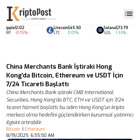
Ripple
$1.02
Litecoin
$45.50
Solana
$73.79
XRP
-0.75%
LTC
0.01%
SOL
1.33%
China Merchants Bank İştiraki Hong
Kong'da Bitcoin, Ethereum ve USDT İçin
7/24 Ticareti Başlattı
China Merchants Bank iştiraki CMB International
Securities, Hong Kong’da BTC, ETH ve USDT için 7/24
ticaret hizmeti başlattı; bu adım Hong Kong’un kripto
merkezi olma hedefini güçlendirirken kurumsal yatırımcı
ilgisini artırabilir.
Bitcoin
|
Ethereum
8/19/2025, 6:55:50 AM