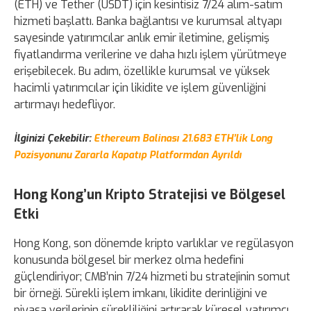
(ETH) ve Tether (USDT) için kesintisiz 7/24 alım-satım
hizmeti başlattı. Banka bağlantısı ve kurumsal altyapı
sayesinde yatırımcılar anlık emir iletimine, gelişmiş
fiyatlandırma verilerine ve daha hızlı işlem yürütmeye
erişebilecek. Bu adım, özellikle kurumsal ve yüksek
hacimli yatırımcılar için likidite ve işlem güvenliğini
artırmayı hedefliyor.
İlginizi Çekebilir:
Ethereum Balinası 21.683 ETH’lik Long
Pozisyonunu Zararla Kapatıp Platformdan Ayrıldı
Hong Kong’un Kripto Stratejisi ve Bölgesel
Etki
Hong Kong, son dönemde kripto varlıklar ve regülasyon
konusunda bölgesel bir merkez olma hedefini
güçlendiriyor; CMB’nin 7/24 hizmeti bu stratejinin somut
bir örneği. Sürekli işlem imkanı, likidite derinliğini ve
piyasa verilerinin sürekliliğini artırarak küresel yatırımcı