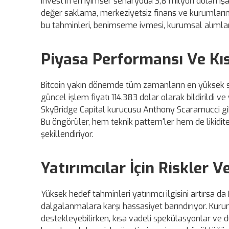
Invest'in en iyimser senaryoda 3,8 milyon doları işar
değer saklama, merkeziyetsiz finans ve kurumların b
bu tahminleri, benimseme ivmesi, kurumsal alımlar
Piyasa Performansı Ve Kıs
Bitcoin yakın dönemde tüm zamanların en yüksek sev
güncel işlem fiyatı 114.383 dolar olarak bildirildi 
SkyBridge Capital kurucusu Anthony Scaramucci gibi
Bu öngörüler, hem teknik pattern'ler hem de likidi
şekillendiriyor.
Yatırımcılar İçin Riskler
Yüksek hedef tahminleri yatırımcı ilgisini artırsa d
dalgalanmalara karşı hassasiyet barındırıyor. Kur
destekleyebilirken, kısa vadeli spekülasyonlar ve d