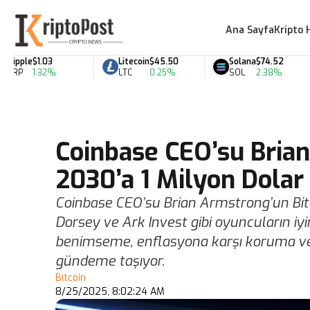
Ana Sayfa
Kripto 
ple
$1.03
Litecoin
$45.50
Solana
$74.52
P
1.32%
LTC
0.25%
SOL
2.38%
Coinbase CEO’su Brian
2030’a 1 Milyon Dolar
Coinbase CEO’su Brian Armstrong’un Bitco
Dorsey ve Ark Invest gibi oyuncuların iy
benimseme, enflasyona karşı koruma ve 
gündeme taşıyor.
Bitcoin
8/25/2025, 8:02:24 AM