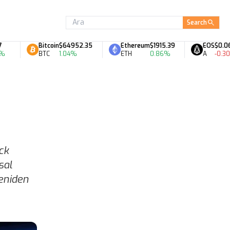
Search
Bitcoin
$64952.35
Ethereum
$1915.39
EOS
$0.06
BTC
1.04%
ETH
0.86%
A
-0.30%
ck
sal
eniden