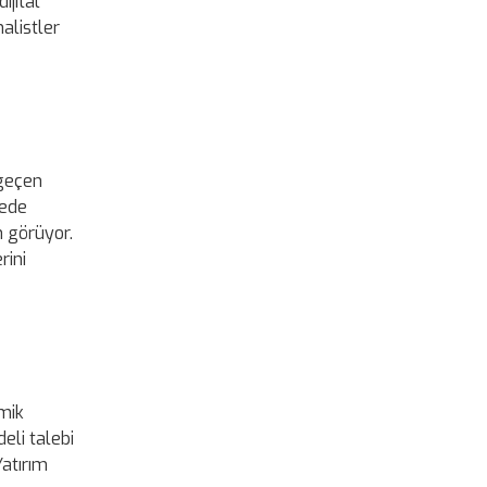
ijital
alistler
 geçen
dede
n görüyor.
rini
omik
eli talebi
Yatırım