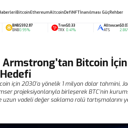
Haberleri
Bitcoin
Ethereum
Altcoin
Defi
NFT
İnanılması Güç
Rehber
BNB
$592.87
Tron
$0.33
Alltoscan
$0.07
BNB
0.95%
TRX
0.41%
ATS
2.86%
 Armstrong’tan Bitcoin İçin
 Hedefi
in için 2030’a yönelik 1 milyon dolar tahmini, Ja
imser projeksiyonlarıyla birleşerek BTC’nin kurum
uzun vadeli değer saklama rolü tartışmalarını y