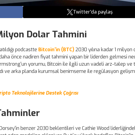
Twitter'da paylaş
ilyon Dolar Tahmini
atıldığı podcastte
Bitcoin'in (BTC)
2030 yılına kadar 1 milyon 
 daha önce nadiren fiyat tahmini yapan bir liderden gelmesi ne
trong'un yorumu, Bitcoin ile ilgili uzun vadeli arz-talep ve t
rdı ve arka planda kurumsal benimseme ile regülasyon gelişme
ipto Teknolojilerine Destek Çağrısı
Tahminler
Dorsey'in benzer 2030 beklentileri ve Cathie Wood liderliğinde