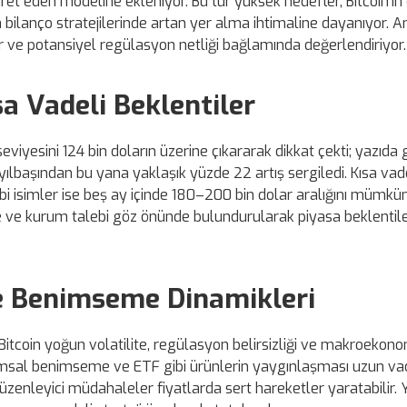
et eden modeline ekleniyor. Bu tür yüksek hedefler, Bitcoin'in d
ilanço stratejilerinde artan yer alma ihtimaline dayanıyor. An
 ve potansiyel regülasyon netliği bağlamında değerlendiriyor.
a Vadeli Beklentiler
iyesini 124 bin doların üzerine çıkararak dikkat çekti; yazıda
ve yılbaşından bu yana yaklaşık yüzde 22 artış sergiledi. Kısa va
 isimler ise beş ay içinde 180–200 bin dolar aralığını mümkü
te ve kurum talebi göz önünde bulundurularak piyasa beklentile
 Ve Benimseme Dinamikleri
a Bitcoin yoğun volatilite, regülasyon belirsizliği ve makroekon
umsal benimseme ve ETF gibi ürünlerin yaygınlaşması uzun vad
üzenleyici müdahaleler fiyatlarda sert hareketler yaratabilir. 