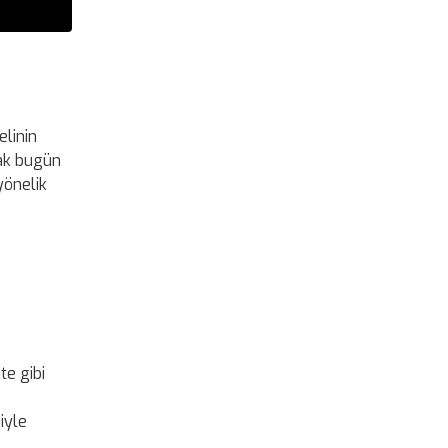
elinin
cak bugün
yönelik
te gibi
iyle