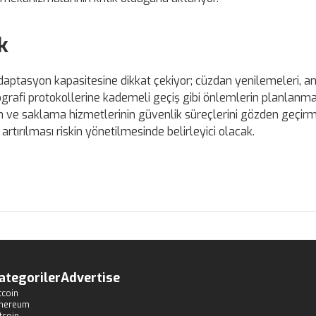
k
daptasyon kapasitesine dikkat çekiyor; cüzdan yenilemeleri, a
ografi protokollerine kademeli geçiş gibi önlemlerin planlanma
ın ve saklama hizmetlerinin güvenlik süreçlerini gözden geçirm
artırılması riskin yönetilmesinde belirleyici olacak.
ategoriler
Advertise
tcoin
thereum