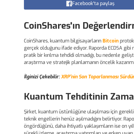
Facebook'ta paylaş
CoinShares'ın Değerlendi
CoinShares, kuantum bilgisayarların
Bitcoin
protoko
gerçek olduğunu ifade ediyor. Raporda ECDSA gibi 
pratik bir kırılma tehdidi olmadığı, bu nedenle geliş
araştırma ve stratejik planlamanın öncelik kazanma
İlginizi Çekebilir:
XRP'nin Son Toparlanması Sürdürül
Kuantum Tehditinin Zama
Şirket, kuantum üstünlüğüne ulaşılması için gerekli 
teknik engellerin henüz aşılmadığını belirtiyor. Rapor
öngördüğünü, daha ihtiyatlı yaklaşımların ise on yıll
sürekli izleme, araştırma yatırımları ve erken uyarı