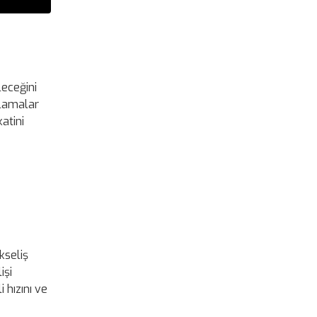
leceğini
rlamalar
atini
kseliş
işi
i hızını ve