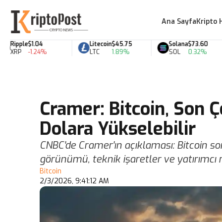
Ana Sayfa
Kripto 
ipple
$1.04
Litecoin
$45.75
Solana
$73.60
RP
-1.24%
LTC
1.89%
SOL
0.32%
Cramer: Bitcoin, Son
Dolara Yükselebilir
CNBC'de Cramer'ın açıklaması: Bitcoin so
görünümü, teknik işaretler ve yatırımcı 
Bitcoin
2/3/2026, 9:41:12 AM