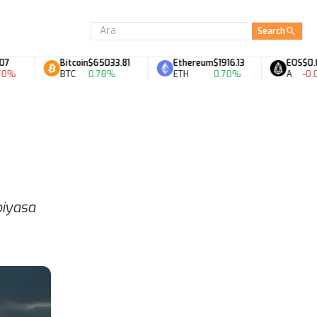
Search
Bitcoin
$65033.81
Ethereum
$1916.13
EOS
$0.07
BTC
0.78%
ETH
0.70%
A
-0.03%
piyasa