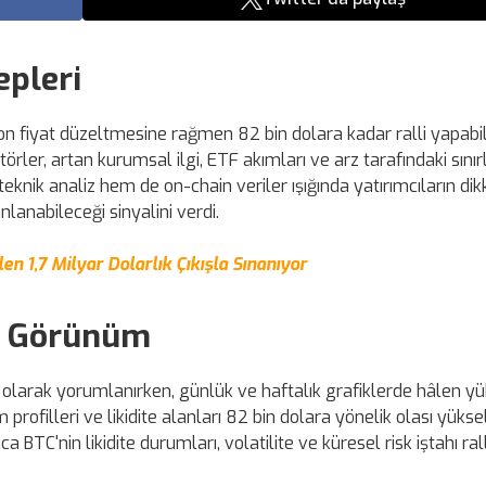
epleri
son fiyat düzeltmesine rağmen 82 bin dolara kadar ralli yapabi
ler, artan kurumsal ilgi, ETF akımları ve arz tarafındaki sını
eknik analiz hem de on-chain veriler ışığında yatırımcıların dikk
lanabileceği sinyalini verdi.
len 1,7 Milyar Dolarlık Çıkışla Sınanıyor
ik Görünüm
 olarak yorumlanırken, günlük ve haftalık grafiklerde hâlen yü
profilleri ve likidite alanları 82 bin dolara yönelik olası yüksel
 BTC'nin likidite durumları, volatilite ve küresel risk iştahı rall