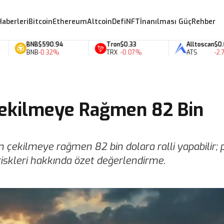
Haberleri
Bitcoin
Ethereum
Altcoin
Defi
NFT
İnanılması Güç
Rehber
BNB
$590.94
Tron
$0.33
Alltoscan
$0.07
BNB
-0.32%
TRX
-0.07%
ATS
-2.70%
 Çekilmeye Rağmen 82 Bin
n çekilmeye rağmen 82 bin dolara ralli yapabilir; 
riskleri hakkında özet değerlendirme.