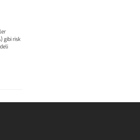
ler
gibi risk
deli