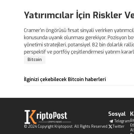
Yatırımcılar İçin Riskler V
Cramer'ın öngörüsü fırsat sinyali verirken yatırımcıl
konusunda uyanık olunması gerekiyor. Pozisyon boy
yönetimi stratejileri, potansiyel 82 bin dolarlık r
perspektif ve portföy çeşitlendirmesi yatırım kararla
Bitcoin
İlginizi çekebilecek Bitcoin haberleri
Sosyal
K
Bi
Telegram
E
© 2024 Copyright Kriptopost. All Rights Reserved.
Twitter
Al