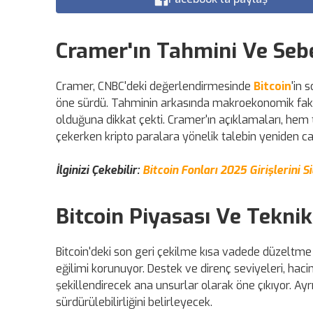
Cramer'ın Tahmini Ve Seb
Cramer, CNBC'deki değerlendirmesinde
Bitcoin
'in 
öne sürdü. Tahminin arkasında makroekonomik faktör
olduğuna dikkat çekti. Cramer'ın açıklamaları, hem t
çekerken kripto paralara yönelik talebin yeniden can
İlginizi Çekebilir:
Bitcoin Fonları 2025 Girişlerini Si
Bitcoin Piyasası Ve Tekn
Bitcoin'deki son geri çekilme kısa vadede düzeltme
eğilimi korunuyor. Destek ve direnç seviyeleri, hacim 
şekillendirecek ana unsurlar olarak öne çıkıyor. Ayrıca
sürdürülebilirliğini belirleyecek.