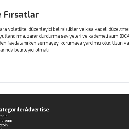
e Fırsatlar
ara volatilite, düzenleyici belirsizlikler ve kısa vadeli düzeltme
utlandırma, zarar durdurma seviyeleri ve kademeli alım (DCA) 
alliden faydalanırken sermayeyi korumaya yardımcı olur. Uzun va
rında belirleyici olmalı.
ategoriler
Advertise
tcoin
thereum
tcoin